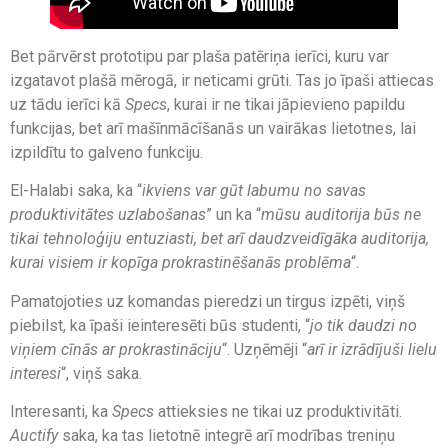
Bet pārvērst prototipu par plaša patēriņa ierīci, kuru var
izgatavot plašā mērogā, ir neticami grūti. Tas jo īpaši attiecas
uz tādu ierīci kā
Specs
, kurai ir ne tikai jāpievieno papildu
funkcijas, bet arī mašīnmācīšanās un vairākas lietotnes, lai
izpildītu to galveno funkciju.
El-Halabi saka, ka “
ikviens var gūt labumu no savas
produktivitātes uzlabošanas
” un ka “
mūsu auditorija būs ne
tikai tehnoloģiju entuziasti, bet arī daudzveidīgāka auditorija,
kurai visiem ir kopīga prokrastinēšanās problēma
“.
Pamatojoties uz komandas pieredzi un tirgus izpēti, viņš
piebilst, ka īpaši ieinteresēti būs studenti, “
jo tik daudzi no
viņiem cīnās ar prokrastināciju
“. Uzņēmēji “
arī ir izrādījuši lielu
interesi
“, viņš saka.
Interesanti, ka
Specs
attieksies ne tikai uz produktivitāti.
Auctify
saka, ka tas lietotnē integrē arī modrības treniņu