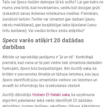
Taču vai
Specs
tiešām darbojas tā kā solīts? Lai gan katrs no
mums zina brīdi, kad novēršamies, varētu būt diezgan grūti
izskaidrot savas ikdienas noteikumus mašīnai. Piemēram,
žurnālisti lietotni
Twitter
var izmantot gan darbam (jaunu
rakstu meklēšanai), gan bezjēdzīgai laika šķiešanai (savu
tvītu
lasīšanai). Vai viedās brilles zinās atšķirību?
Specs
varēs atšķirt 20 dažādas
darbības
Atbilde uz iepriekšējo jautājumu ir “jā un nē”. Konkrētajā
piemērā, kad viena un tā pati vietne tiek izmantota dažādām
funkcijām,
Specs
būs bezpalīdzīgas. Bet
Auctify
saka, ka
brillēm ir pievienotas tīmekļa un tālruņa lietotnes, kas ļaus
Specs
identificēt jūsu izmantotās vietnes vai lietotnes un
ievadīt šo informāciju tās izsekošanas vēsturē.
Auctify
dibinātājs
Hisham El-Halabi saka
, ka uzņēmuma
algoritmi palaišanas laikā varēs identificēt 20 dažādas
aktivitātes, tostarp lasīšanu, rakstīšanu, tālruņa, klēpjdatora