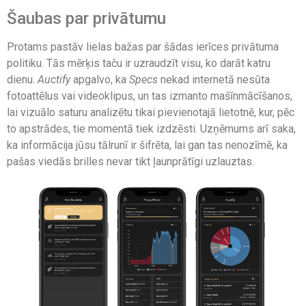
Šaubas par privātumu
Protams pastāv lielas bažas par šādas ierīces privātuma
politiku. Tās mērķis taču ir uzraudzīt visu, ko darāt katru
dienu.
Auctify
apgalvo, ka
Specs
nekad internetā nesūta
fotoattēlus vai videoklipus, un tas izmanto mašīnmācīšanos,
lai vizuālo saturu analizētu tikai pievienotajā lietotnē, kur, pēc
to apstrādes, tie momentā tiek izdzēsti. Uzņēmums arī saka,
ka informācija jūsu tālrunī ir šifrēta, lai gan tas nenozīmē, ka
pašas viedās brilles nevar tikt ļaunprātīgi uzlauztas.