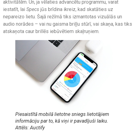
aktivitātēm. Un, ja vēlaties advancētu programmu, varat
iestatīt, lai
Specs
jūs brīdina ikreiz, kad skatāties uz
nepareizo lietu. Šajā režīmā tiks izmantotas vizuālās un
audio norādes – vai nu gaisma briļļu stūrī, vai skaņa, kas tiks
atskaņota caur brillēs iebūvētiem skaļruņiem.
Piesaistītā mobilā lietotne sniegs lietotājiem
informāciju par to, kā viņi ir pavadījuši laiku.
Attēls: Auctify