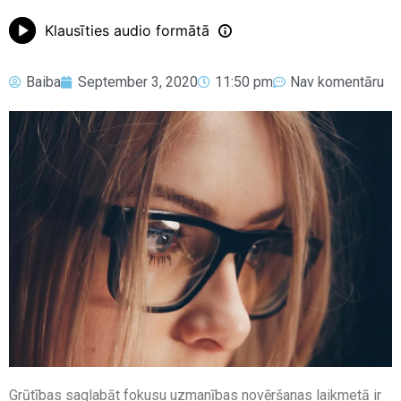
Klausīties audio formātā
Baiba
September 3, 2020
11:50 pm
Nav komentāru
Grūtības saglabāt fokusu uzmanības novēršanas laikmetā ir