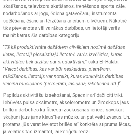
skatīšanos, televizora skatīšanos, trenēšanos sporta zāle,
nodarbošanos ar jogu, ēdiena gatavošanu, instrumenta
spēlēšanu, ēšanu un tērzēšanu ar citiem cilvēkiem. Nākotnē
tiks pievienotas vēl vairākas darbības, un lietotāji varēs
mainīt katras šīs darbības kategoriju.
“
Tā kā produktivitāte dažādiem cilvēkiem nozīmē dažādas
lietas, lietotāji piesaistītajā lietotnē varēs izvēlēties, kuras
aktivitātes tiek atzītas par produktīvām
,” saka El-Halabi.
“
Veicot darbības, kas var būt neskaidras, piemēram,
mācīšanos, lietotājs var noteikt, kuras konkrētās darbības
veicina mācīšanos (piemēram, lasīšana, rakstīšana utt.)
“
Papildus aktivitāšu izsekošanai,
Specs
ir arī daži citi triki.
Iebūvēts pulsa oksimetrs, akselerometrs un žiroskops ļaus
brillēm darboties kā fitnesa izsekošanas ierīcei, savukārt
skaļruņi ļaus jums klausīties mūziku un pat veikt zvanus. Un,
protams, jūs varat ievietot brillēs arī konkrēta stipruma lēcas,
ja vēlaties tās izmantot, lai koriģētu redzi.