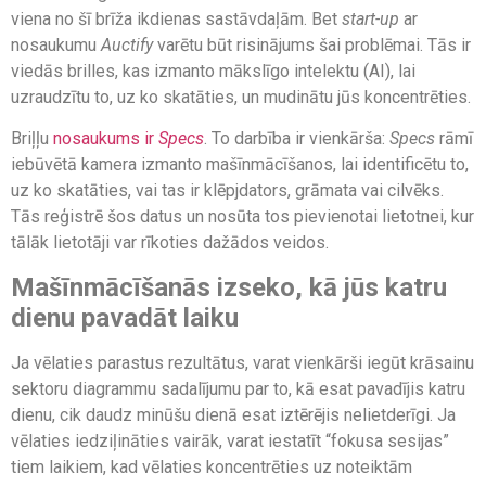
viena no šī brīža ikdienas sastāvdaļām. Bet
start-up
ar
nosaukumu
Auctify
varētu būt risinājums šai problēmai. Tās ir
viedās brilles, kas izmanto mākslīgo intelektu (AI), lai
uzraudzītu to, uz ko skatāties, un mudinātu jūs koncentrēties.
Briļļu
nosaukums ir
Specs
. To darbība ir vienkārša:
Specs
rāmī
iebūvētā kamera izmanto mašīnmācīšanos, lai identificētu to,
uz ko skatāties, vai tas ir klēpjdators, grāmata vai cilvēks.
Tās reģistrē šos datus un nosūta tos pievienotai lietotnei, kur
tālāk lietotāji var rīkoties dažādos veidos.
Mašīnmācīšanās izseko, kā jūs katru
dienu pavadāt laiku
Ja vēlaties parastus rezultātus, varat vienkārši iegūt krāsainu
sektoru diagrammu sadalījumu par to, kā esat pavadījis katru
dienu, cik daudz minūšu dienā esat iztērējis nelietderīgi. Ja
vēlaties iedziļināties vairāk, varat iestatīt “fokusa sesijas”
tiem laikiem, kad vēlaties koncentrēties uz noteiktām