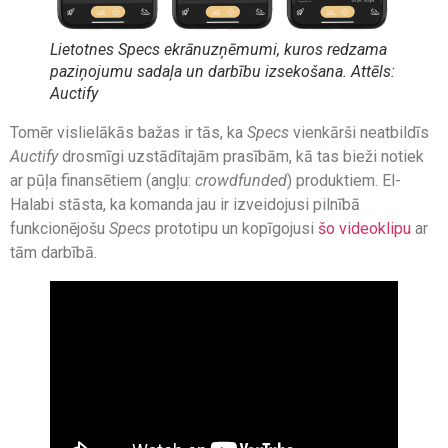
Lietotnes Specs ekrānuzņēmumi, kuros redzama
paziņojumu sadaļa un darbību izsekošana. Attēls:
Auctify
Tomēr vislielākās bažas ir tās, ka
Specs
vienkārši neatbildīs
Auctify
drosmīgi uzstādītajām prasībām, kā tas bieži notiek
ar pūļa finansētiem (angļu:
crowdfunded
) produktiem. El-
Halabi stāsta, ka komanda jau ir izveidojusi pilnībā
funkcionējošu
Specs
prototipu un kopīgojusi
šo videoklipu
ar
tām darbībā.