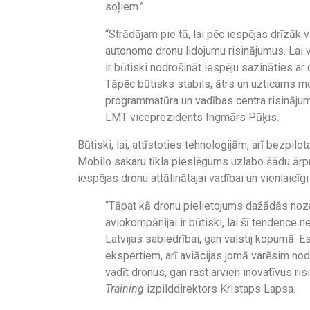
soļiem.”
“Strādājam pie tā, lai pēc iespējas drīzāk
autonomo dronu lidojumu risinājumus. Lai v
ir būtiski nodrošināt iespēju sazināties a
Tāpēc būtisks stabils, ātrs un uzticams m
programmatūra un vadības centra risinājums,
LMT viceprezidents Ingmārs Pūķis.
Būtiski, lai, attīstoties tehnoloģijām, arī bezpilo
Mobilo sakaru tīkla pieslēgums uzlabo šādu ārp
iespējas dronu attālinātajai vadībai un vienlaicīg
“Tāpat kā dronu pielietojums dažādās nozar
aviokompānijai ir būtiski, lai šī tendence
Latvijas sabiedrībai, gan valstij kopumā. Es
ekspertiem, arī aviācijas jomā varēsim nodr
vadīt dronus, gan rast arvien inovatīvus r
Training
izpilddirektors Kristaps Lapsa.