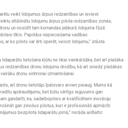
 varētu veikt lidojumus ārpus redzamības un ieviest
eiktu attālinātu lidojumu ārpus pilota redzamības zonas,
r dronu un nosūtīt tam komandas jebkurā lidojuma fāzē.
obilais tīkls. Papildus nepieciešama vadības
 ar ko pilots var ērti operēt, veicot lidojumu,” stāsta
ta lidaparātu lietošana kļūtu ne tikai vienkāršāka, bet arī plašāka.
us redzamības dronu lidojumu drošību, kā arī sniedz plašākas
i vairāku dronu sinhronai izmantošanai.
ēs, arī dronu lietotāju īpatsvars arvien pieaug. Mums kā
 neradītu apdraudējumu, bet būtu vērtīgs ieguvums gan
am gandarīti, ka, sadarbojoties ar kvalificētiem inovāciju
ošināt gan zinošus pilotus, kuri ir profesionāli apmācīti
isinājumus bezpilota lidaparātu jomā,” norāda
airBaltic