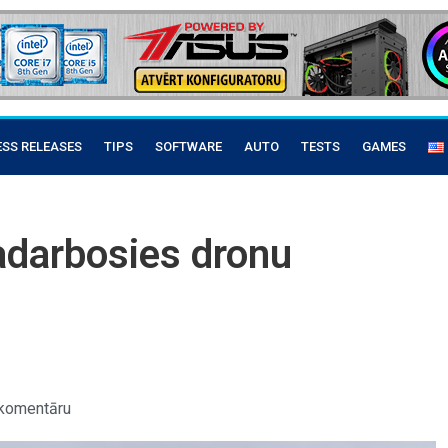
ESS RELEASES
TIPS
SOFTWARE
AUTO
TESTS
GAMES
adarbosies dronu
komentāru