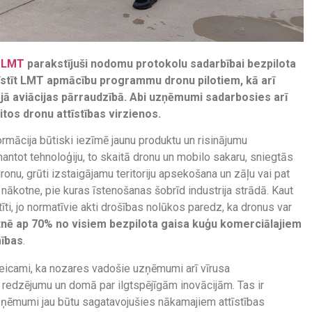
 LMT
parakstījuši nodomu protokolu sadarbībai bezpilota
tīstīt LMT apmācību programmu dronu pilotiem, kā arī
ējā aviācijas pārraudzībā. Abi uzņēmumi sadarbosies arī
citos dronu attīstības virzienos.
ormācija būtiski iezīmē jaunu produktu un risinājumu
mantot tehnoloģiju, to skaitā dronu un mobilo sakaru, sniegtās
onu, grūti izstaigājamu teritoriju apsekošana un zāļu vai pat
ākotne, pie kuras īstenošanas šobrīd industrija strādā. Kaut
atīti, jo normatīvie akti drošības nolūkos paredz, ka dronus var
nē ap 70% no visiem bezpilota gaisa kuģu komerciālajiem
mības
.
veicami, ka nozares vadošie uzņēmumi arī vīrusa
redzējumu un domā par ilgtspējīgām inovācijām. Tas ir
, uzņēmumi jau būtu sagatavojušies nākamajiem attīstības