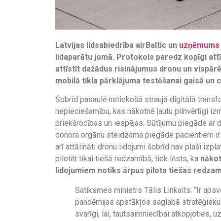
Latvijas lidsabiedrība airBaltic un
uzņēmums
lidaparātu jomā. Protokols paredz kopīgi at
attīstīt dažādus risinājumus dronu un vispār
mobilā tīkla pārklājuma testēšanai gaisā un 
Šobrīd pasaulē notiekošā straujā digitālā transf
nepieciešamību, kas nākotnē ļautu pilnvērtīgi iz
priekšrocības un iespējas. Sūtījumu piegāde ar dr
donora orgānu steidzama piegāde pacientiem ir n
arī attālināti dronu lidojumi šobrīd nav plaši izpl
pilotēt tikai tiešā redzamībā, tiek lēsts, ka
nākot
lidojumiem notiks ārpus pilota tiešas redza
Satiksmes ministrs Tālis Linkaits: “Ir aps
pandēmijas apstākļos saglabā stratēģisku 
svarīgi, lai, tautsaimniecībai atkopjoties