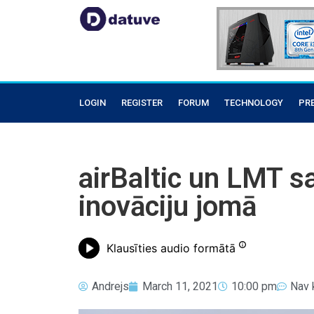
LOGIN
REGISTER
FORUM
TECHNOLOGY
PR
airBaltic un LMT s
inovāciju jomā
Klausīties audio formātā
Andrejs
March 11, 2021
10:00 pm
Nav 