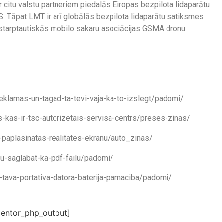
ar citu valstu partneriem piedalās Eiropas bezpilota lidaparātu
Tāpat LMT ir arī globālās bezpilota lidaparātu satiksmes
starptautiskās mobilo sakaru asociācijas GSMA dronu
-reklamas-un-tagad-ta-tevi-vaja-ka-to-izslegt/padomi/
ts-kas-ir-tsc-autorizetais-servisa-centrs/preses-zinas/
r-paplasinatas-realitates-ekranu/auto_zinas/
tu-saglabat-ka-pdf-failu/padomi/
ir-tava-portativa-datora-baterija-pamaciba/padomi/
entor_php_output]