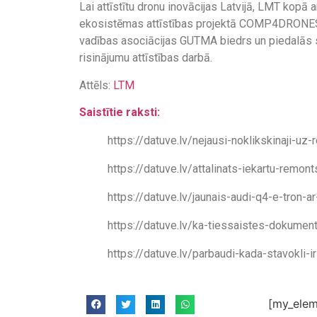
Lai attīstītu dronu inovācijas Latvijā, LMT kopā 
ekosistēmas attīstības projektā COMP4DRONES. 
vadības asociācijas GUTMA biedrs un piedalās 
risinājumu attīstības darbā.
Attēls:
LTM
Saistītie raksti:
https://datuve.lv/nejausi-noklikskinaji-uz
https://datuve.lv/attalinats-iekartu-remon
https://datuve.lv/jaunais-audi-q4-e-tron-a
https://datuve.lv/ka-tiessaistes-dokumen
https://datuve.lv/parbaudi-kada-stavokli-
[my_elem