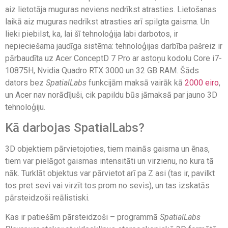
aiz lietotāja muguras neviens nedrīkst atrasties. Lietošanas
laikā aiz muguras nedrīkst atrasties arī spilgta gaisma. Un
lieki piebilst, ka, lai šī tehnoloģija labi darbotos, ir
nepieciešama jaudīga sistēma: tehnoloģijas darbība pašreiz ir
pārbaudīta uz Acer ConceptD 7 Pro ar astoņu kodolu Core i7-
10875H, Nvidia Quadro RTX 3000 un 32 GB RAM. Šāds
dators bez
SpatialLabs
funkcijām maksā vairāk kā
2000 eiro
,
un Acer nav norādījuši, cik papildu būs jāmaksā par jauno 3D
tehnoloģiju.
Kā darbojas SpatialLabs?
3D objektiem pārvietojoties, tiem mainās gaisma un ēnas,
tiem var pielāgot gaismas intensitāti un virzienu, no kura tā
nāk. Turklāt objektus var pārvietot arī pa Z asi (tas ir, pavilkt
tos pret sevi vai virzīt tos prom no sevis), un tas izskatās
pārsteidzoši reālistiski.
Kas ir patiešām pārsteidzoši – programmā
SpatialLabs