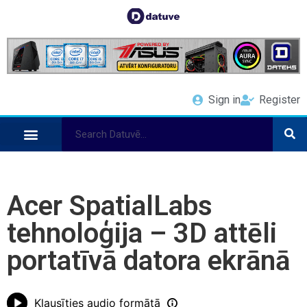
Sign in
Register
Acer SpatialLabs
tehnoloģija – 3D attēli
portatīvā datora ekrānā
Klausīties audio formātā