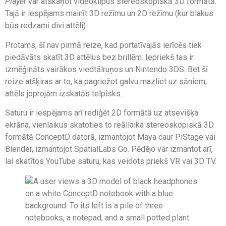
Player
var atskaņot videoklipus stereoskopiskā 3D formātā.
Tajā ir iespējams mainīt 3D režīmu un 2D režīmu (kur blakus
būs redzami divi attēli).
Protams, šī nav pirmā reize, kad portatīvajās ierīcēs tiek
piedāvāts skatīt 3D attēlus bez brillēm. Iepriekš tas ir
izmēģināts vairākos viedtālruņos un Nintendo 3DS. Bet šī
reize atšķiras ar to, ka pagriežot galvu mazliet uz sāniem,
attēls joprojām izskatās telpisks.
Saturu ir iespējams arī rediģēt 2D formātā uz atsevišķa
ekrāna, vienlaikus skatoties to reāllaika stereoskopiskā 3D
formātā ConceptD datorā, izmantojot Maya caur PiStage vai
Blender, izmantojot SpatialLabs Go. Pēdējo var izmantot arī,
lai skatītos YouTube saturu, kas veidots priekš VR vai 3D TV.