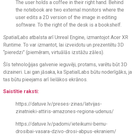
SpatialLabs
atbalsta arī Unreal Engine, izmantojot Acer XR
Runtime. To var izmantot, lai izveidotu un prezentētu 3D
“pieredzi” (piemēram, virtuālās izstāžu zāles).
Šīs tehnoloģijas galvenie ieguvēji, protams, varētu būt 3D
dizaineri. Lai gan jāsaka, ka SpatialLabs būtu noderīgāks, ja
tas būtu pieejams arī lielākos ekrānos.
Saistītie raksti:
https://datuve.lv/preses-zinas/latvijas-
zinatnieki-attiris-amazones-regiona-udenus/
https://datuve.lv/padomi/ieteikumi-bernu-
drosibai-vasara-dzivo-drosi-abpus-ekraniem/