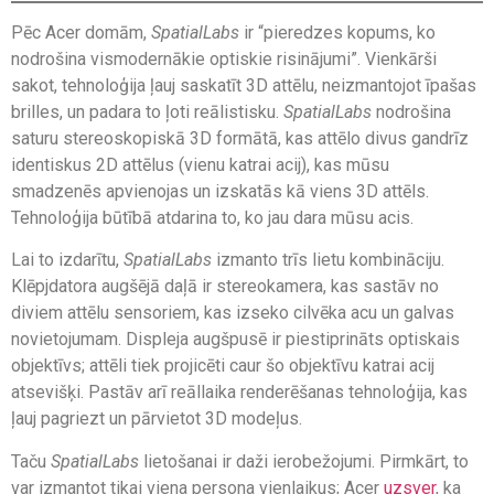
Pēc Acer domām,
SpatialLabs
ir “pieredzes kopums, ko
nodrošina vismodernākie optiskie risinājumi”. Vienkārši
sakot, tehnoloģija ļauj saskatīt 3D attēlu, neizmantojot īpašas
brilles, un padara to ļoti reālistisku.
SpatialLabs
nodrošina
saturu stereoskopiskā 3D formātā, kas attēlo divus gandrīz
identiskus 2D attēlus (vienu katrai acij), kas mūsu
smadzenēs apvienojas un izskatās kā viens 3D attēls.
Tehnoloģija būtībā atdarina to, ko jau dara mūsu acis.
Lai to izdarītu,
SpatialLabs
izmanto trīs lietu kombināciju.
Klēpjdatora augšējā daļā ir stereokamera, kas sastāv no
diviem attēlu sensoriem, kas izseko cilvēka acu un galvas
novietojumam. Displeja augšpusē ir piestiprināts optiskais
objektīvs; attēli tiek projicēti caur šo objektīvu katrai acij
atsevišķi. Pastāv arī reāllaika renderēšanas tehnoloģija, kas
ļauj pagriezt un pārvietot 3D modeļus.
Taču
SpatialLabs
lietošanai ir daži ierobežojumi. Pirmkārt, to
var izmantot tikai viena persona vienlaikus; Acer
uzsver
, ka