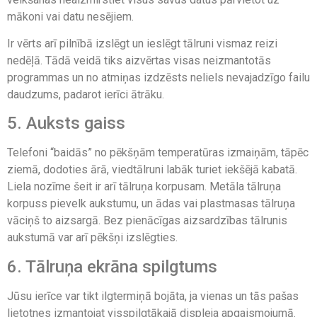
mākoni vai datu nesējiem.
Ir vērts arī pilnībā izslēgt un ieslēgt tālruni vismaz reizi
nedēļā. Tādā veidā tiks aizvērtas visas neizmantotās
programmas un no atmiņas izdzēsts neliels nevajadzīgo failu
daudzums, padarot ierīci ātrāku.
5. Auksts gaiss
Telefoni “baidās” no pēkšņām temperatūras izmaiņām, tāpēc
ziemā, dodoties ārā, viedtālruni labāk turiet iekšējā kabatā.
Liela nozīme šeit ir arī tālruņa korpusam. Metāla tālruņa
korpuss pievelk aukstumu, un ādas vai plastmasas tālruņa
vāciņš to aizsargā. Bez pienācīgas aizsardzības tālrunis
aukstumā var arī pēkšņi izslēgties.
6. Tālruņa ekrāna spilgtums
Jūsu ierīce var tikt ilgtermiņā bojāta, ja vienas un tās pašas
lietotnes izmantojat visspilgtākajā displeja apgaismojumā.