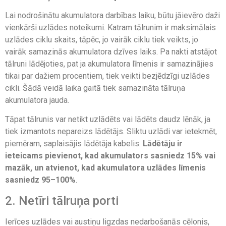
Lai nodrošinātu akumulatora darbības laiku, būtu jāievēro daži
vienkārši uzlādes noteikumi. Katram tālrunim ir maksimālais
uzlādes ciklu skaits, tāpēc, jo vairāk ciklu tiek veikts, jo
vairāk samazinās akumulatora dzīves laiks. Pa nakti atstājot
tālruni lādējoties, pat ja akumulatora līmenis ir samazinājies
tikai par dažiem procentiem, tiek veikti bezjēdzīgi uzlādes
cikli. Šādā veidā laika gaitā tiek samazināta tālruņa
akumulatora jauda.
Tāpat tālrunis var netikt uzlādēts vai lādēts daudz lēnāk, ja
tiek izmantots nepareizs lādētājs. Sliktu uzlādi var ietekmēt,
piemēram, saplaisājis lādētāja kabelis.
Lādētāju ir
ieteicams pievienot, kad akumulators sasniedz 15% vai
mazāk, un atvienot, kad akumulatora uzlādes līmenis
sasniedz 95–100%
.
2. Netīri tālruņa porti
Ierīces uzlādes vai austiņu ligzdas nedarbošanās cēlonis,