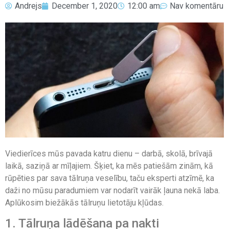
Andrejs
December 1, 2020
12:00 am
Nav komentāru
Viedierīces mūs pavada katru dienu – darbā, skolā, brīvajā
laikā, saziņā ar mīļajiem. Šķiet, ka mēs patiešām zinām, kā
rūpēties par sava tālruņa veselību, taču eksperti atzīmē, ka
daži no mūsu paradumiem var nodarīt vairāk ļauna nekā laba.
Aplūkosim biežākās tālruņu lietotāju kļūdas.
1. Tālruņa lādēšana pa nakti