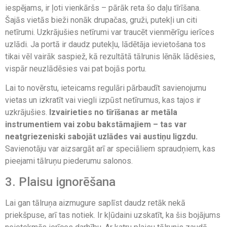
iespējams, ir ļoti vienkāršs – pārāk reta šo daļu tīrīšana.
Šajās vietās bieži nonāk drupačas, gruži, putekļi un citi
netīrumi. Uzkrājušies netīrumi var traucēt vienmērīgu ierīces
uzlādi. Ja portā ir daudz putekļu, lādētāja ievietošana tos
tikai vēl vairāk saspiež, kā rezultātā tālrunis lēnāk lādēsies,
vispār neuzlādēsies vai pat bojās portu.
Lai to novērstu, ieteicams regulāri pārbaudīt savienojumu
vietas un izkratīt vai viegli izpūst netīrumus, kas tajos ir
uzkrājušies.
Izvairieties no tīrīšanas ar metāla
instrumentiem vai zobu bakstāmajiem – tas var
neatgriezeniski sabojāt uzlādes vai austiņu ligzdu.
Savienotāju var aizsargāt arī ar speciāliem spraudņiem, kas
pieejami tālruņu piederumu salonos.
3. Plaisu ignorēšana
Lai gan tālruņa aizmugure saplīst daudz retāk nekā
priekšpuse, arī tas notiek. Ir kļūdaini uzskatīt, ka šis bojājums