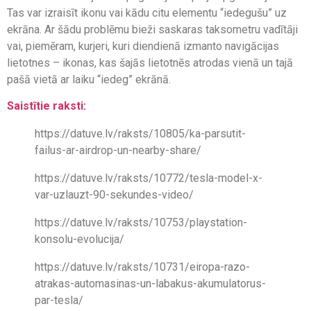
Tas var izraisīt ikonu vai kādu citu elementu “iedegušu” uz
ekrāna. Ar šādu problēmu bieži saskaras taksometru vadītāji
vai, piemēram, kurjeri, kuri diendienā izmanto navigācijas
lietotnes – ikonas, kas šajās lietotnēs atrodas vienā un tajā
pašā vietā ar laiku “iedeg” ekrānā.
Saistītie raksti:
https://datuve.lv/raksts/10805/ka-parsutit-
failus-ar-airdrop-un-nearby-share/
https://datuve.lv/raksts/10772/tesla-model-x-
var-uzlauzt-90-sekundes-video/
https://datuve.lv/raksts/10753/playstation-
konsolu-evolucija/
https://datuve.lv/raksts/10731/eiropa-razo-
atrakas-automasinas-un-labakus-akumulatorus-
par-tesla/