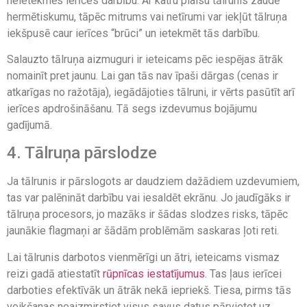
neietekmēs ierīces darbību. Ar katru plaisu tālrunis zaudē
hermētiskumu, tāpēc mitrums vai netīrumi var iekļūt tālruņa
iekšpusē caur ierīces “brūci” un ietekmēt tās darbību.
Salauzto tālruņa aizmuguri ir ieteicams pēc iespējas ātrāk
nomainīt pret jaunu. Lai gan tās nav īpaši dārgas (cenas ir
atkarīgas no ražotāja), iegādājoties tālruni, ir vērts pasūtīt arī
ierīces apdrošināšanu. Tā segs izdevumus bojājumu
gadījumā.
4. Tālruņa pārslodze
Ja tālrunis ir pārslogots ar daudziem dažādiem uzdevumiem,
tas var palēnināt darbību vai iesaldēt ekrānu. Jo jaudīgāks ir
tālruņa procesors, jo mazāks ir šādas slodzes risks, tāpēc
jaunākie flagmaņi ar šādām problēmām saskaras ļoti reti.
Lai tālrunis darbotos vienmērīgi un ātri, ieteicams vismaz
reizi gadā atiestatīt
rūpnīcas iestatījumus
. Tas ļaus ierīcei
darboties efektīvāk un ātrāk nekā iepriekš. Tiesa, pirms tās
veikšanas neaizmirstiet visus savus datus pārvietot uz