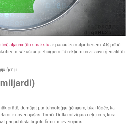
licē atjauninātu sarakstu
ar pasaules miljardieriem. Atšķirībā
koties ir sākuši ar pieticīgiem līdzekļiem un ar savu ģenialitāti
u ģēniji.
miljardi)
āk prātā, domājot par tehnoloģiju ģēnijiem, tikai tāpēc, ka
tami ir novecojušas. Tomēr Della milzīgais ceļojums, kura
t par publiski tirgotu firmu, ir ievērojams.