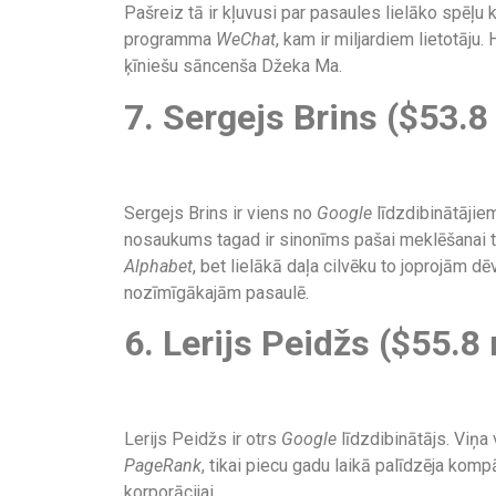
Pašreiz tā ir kļuvusi par pasaules lielāko spēļu
programma
WeChat
, kam ir miljardiem lietotāj
ķīniešu sāncenša Džeka Ma.
7. Sergejs Brins ($53.8
Sergejs Brins ir viens no
Google
līdzdibinātājie
nosaukums tagad ir sinonīms pašai meklēšanai t
Alphabet
, bet lielākā daļa cilvēku to joprojām d
nozīmīgākajām pasaulē.
6. Lerijs Peidžs ($55.8 
Lerijs Peidžs ir otrs
Google
līdzdibinātājs. Viņ
PageRank
, tikai piecu gadu laikā palīdzēja komp
korporācijai.