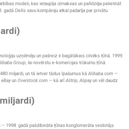
ības modeli, kas ietaupīja izmaksas un palīdzēja palielināt
3. gadā Dells savu kompāniju atkal padarīja par privātu
ardi)
noloģiju uzņēmēju un pašreiz ir bagātākais cilvēks Ķīnā. 1999.
libaba Group
, lai novērstu e-komercijas trūkumu Ķīnā.
$480 miljardi, un tā ietver tādus īpašumus kā
Alibaba.com
—
s
eBay
un
Overstock.com
— kā arī
Alitrip
,
Alipay
un vēl daudz
miljardi)
s – 1998. gadā pašdibināta Ķīnas konglomerāta veidotājs.