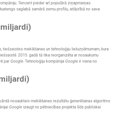
 kompāniju.
Tencent
pieder arī populārā ziņapmaiņas
u. Huatengs saglabā samērā zemu profilu, atšķirībā no sava
 miljardi)
m, tiešsaistes meklēšanas un tehnoloģiju lieluzņēmumam, kura
iešsaistē. 2015. gadā tā tika reorganizēta ar nosaukumu
ēvē par
Google
. Tehnoloģiju kompānija
Google
ir viena no
miljardi)
a vārdā nosauktais meklēšanas rezultātu ģenerēšanas algoritms
ānijai
Google
izaugt no pētniecības projekta līdz publiskai