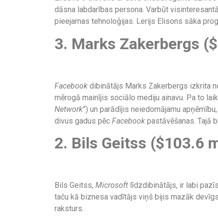
dāsna labdarības persona. Varbūt visinteresantāk
pieejamas tehnoloģijas. Lerijs Elisons sāka pro
3. Marks Zakerbergs ($
Facebook
dibinātājs Marks Zakerbergs izkrita 
mērogā mainījis sociālo mediju ainavu. Pa to laik
Network
”) un parādījis neiedomājamu apņēmību,
divus gadus pēc
Facebook
pastāvēšanas. Tajā brī
2. Bils Geitss ($103.6 m
Bils Geitss,
Microsoft
līdzdibinātājs, ir labi pa
taču kā biznesa vadītājs viņš bijis mazāk devīg
raksturs.