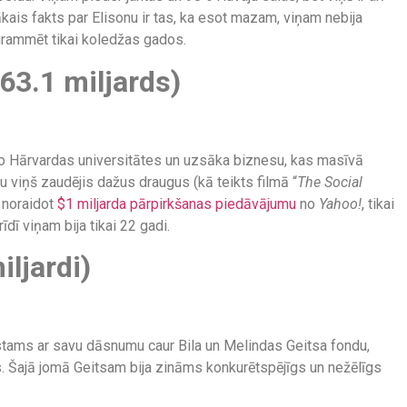
ais fakts par Elisonu ir tas, ka esot mazam, viņam nebija
grammēt tikai koledžas gados.
63.1 miljards)
no Hārvardas universitātes un uzsāka biznesu, kas masīvā
u viņš zaudējis dažus draugus (kā teikts filmā “
The Social
 noraidot
$1 miljarda pārpirkšanas piedāvājumu
no
Yahoo!
, tikai
dī viņam bija tikai 22 gadi.
iljardi)
zīstams ar savu dāsnumu caur Bila un Melindas Geitsa fondu,
s. Šajā jomā Geitsam bija zināms konkurētspējīgs un nežēlīgs