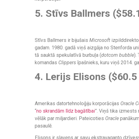
5. Stīvs Ballmers ($58.
Stīvs Ballmers ir bijušais
Microsoft
izpilddirekto
gadam. 1980. gadā viņš aizgāja no Stenforda u
tā sauktā spekulatīvā burbuļa (
dotcom bubble
).
komandas
Clippers
īpašnieks, kuru viņš 2014. ga
4. Lerijs Elisons ($60.5
Amerikas datortehnoloģiju korporācijas
Oracle C
“
no skrandām līdz bagātībai
”. Viņš tika izmest
vēlāk par miljardieri. Pateicoties
Oracle
panākumi
pasaulē.
Elisons ir slavens ar savu ekstravaganto dzīvesv