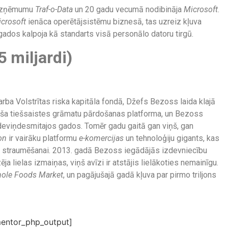
 uzņēmumu
Traf-o-Data
un 20 gadu vecumā nodibināja
Microsoft
.
crosoft
ienāca operētājsistēmu biznesā, tas uzreiz kļuva
ados kalpoja kā standarts visā personālo datoru tirgū.
 miljardi)
rba Volstrītas riska kapitāla fondā, Džefs Bezoss laida klajā
rša tiešsaistes grāmatu pārdošanas platforma, un Bezoss
deviņdesmitajos gados. Tomēr gadu gaitā gan viņš, gan
on
ir vairāku platformu
e-komercijas
un tehnoloģiju gigants, kas
mu straumēšanai. 2013. gadā Bezoss iegādājās izdevniecību
ēja lielas izmaiņas, viņš avīzi ir atstājis lielākoties nemainīgu.
ole Foods Market
, un pagājušajā gadā kļuva par pirmo triljons
entor_php_output]