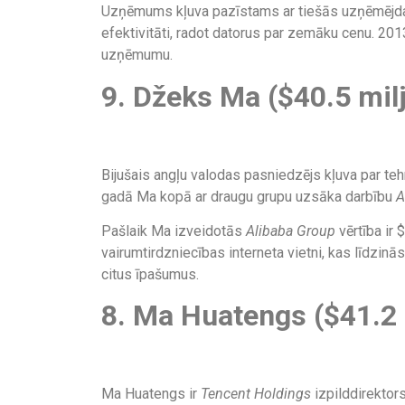
Uzņēmums kļuva pazīstams ar tiešās uzņēmējdarb
efektivitāti, radot datorus par zemāku cenu. 201
uzņēmumu.
9. Džeks Ma ($40.5 milj
Bijušais angļu valodas pasniedzējs kļuva par teh
gadā Ma kopā ar draugu grupu uzsāka darbību
A
Pašlaik Ma izveidotās
Alibaba Group
vērtība ir 
vairumtirdzniecības interneta vietni, kas līdzinā
citus īpašumus.
8. Ma Huatengs ($41.2 
Ma Huatengs ir
Tencent Holdings
izpilddirektor