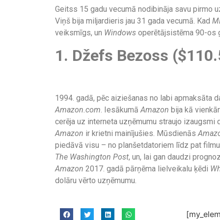
Geitss 15 gadu vecumā nodibināja savu pirmo
Viņš bija miljardieris jau 31 gada vecumā. Kad
Mi
veiksmīgs, un
Windows
operētājsistēma 90-os g
1. Džefs Bezoss ($110.5
1994. gadā, pēc aiziešanas no labi apmaksāta da
Amazon.com
. Iesākumā
Amazon
bija kā vienkā
cerēja uz interneta uzņēmumu straujo izaugsmi 
Amazon
ir krietni mainījušies. Mūsdienās
Amaz
piedāvā visu – no planšetdatoriem līdz pat fil
The Washington Post
, un, lai gan daudzi prognoz
Amazon
2017. gadā pārņēma lielveikalu ķēdi
Wh
dolāru vērto uzņēmumu.
[my_elem