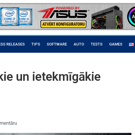
ESS RELEASES
TIPS
SOFTWARE
AUTO
TESTS
GAMES
ie un ietekmīgākie
mentāru