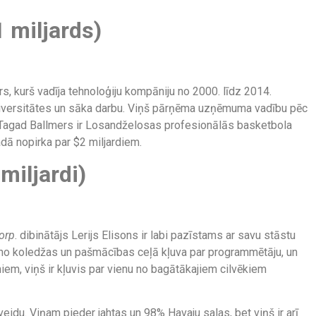
1 miljards)
rs, kurš vadīja tehnoloģiju kompāniju no 2000. līdz 2014.
niversitātes un sāka darbu. Viņš pārņēma uzņēmuma vadību pēc
 Tagad Ballmers ir Losandželosas profesionālās basketbola
dā nopirka par $2 miljardiem.
 miljardi)
orp
. dibinātājs Lerijs Elisons ir labi pazīstams ar savu stāstu
s no koledžas un pašmācības ceļā kļuva par programmētāju, un
em, viņš ir kļuvis par vienu no bagātākajiem cilvēkiem
eidu. Viņam pieder jahtas un 98% Havaju salas, bet viņš ir arī