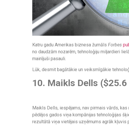
Katru gadu Amerikas biznesa žurnāls
Forbes
pub
no daudzām nozarēm, tehnoloģiju miljardieri lielā
mainījuši pasauli.
Lūk, desmit bagātākie un veiksmīgākie tehnoloģij
10. Maikls Dells ($25.6 
Maikls Dells, iespējams, nav pirmais vārds, kas n
pēdējos gados viņa kompānijas tehnoloģijas šķie
rezultātā viņa vietējais uzņēmums agrāk kļuvis pa