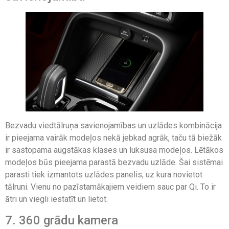
Bezvadu viedtālruņa savienojamības un uzlādes kombinācija
ir pieejama vairāk modeļos nekā jebkad agrāk, taču tā biežāk
ir sastopama augstākas klases un luksusa modeļos. Lētākos
modeļos būs pieejama parastā bezvadu uzlāde. Šai sistēmai
parasti tiek izmantots uzlādes panelis, uz kura novietot
tālruni. Vienu no pazīstamākajiem veidiem sauc par Qi. To ir
ātri un viegli iestatīt un lietot.
7. 360 grādu kamera