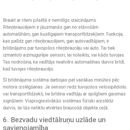
Braukt ar riteni pilsētā ir nemitīgs izaicinājums.
Riteņbraucējiem ir jāuzmanās gan no stāvošām
automašīnām, gan kustīgajiem transportlīdzekļiem. Funkcija,
kas palīdz gan riteņbraucējiem, gan autovadītājiem, ir
brīdinājums par tuvojošos riteņbraucēju vai auto. Tai tiek
izmantoti aizmugurējie sensori, lai noteiktu, vai kāds tuvojas.
Tas nodrošina, ka vadītājs neatvērs automašīnas durvis brīdī,
kad tuvojas riteņbraucējs.
Šī brīdinājuma sistēma darbojas pat vairākas minūtes pēc
motora izslēgšanas. Ja sensori redz tuvojošos velosipēdistu
vai transportlīdzekli, tie brīdina vadītāju ar spilgtiem gaismas
signāliem. Visprogresīvākās sistēmas fiziski aizslēdz
durvis, lai tās netiktu atvērtas braucošā objekta ceļā.
6. Bezvadu viedtālruņu uzlāde un
savienojamība