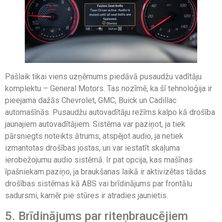
Pašlaik tikai viens uzņēmums piedāvā pusaudžu vadītāju
komplektu – General Motors. Tas nozīmē, ka šī tehnoloģija ir
pieejama dažās Chevrolet, GMC, Buick un Cadillac
automašīnās. Pusaudžu autovadītāju režīms kalpo kā drošība
jaunajiem autovadītājiem. Sistēma var paziņot, ja tiek
pārsniegts noteikts ātrums, atspējot audio, ja netiek
izmantotas drošības jostas, un var iestatīt skaļuma
ierobežojumu audio sistēmā. Ir pat opcija, kas mašīnas
īpašniekam paziņo, ja braukšanas laikā ir aktivizētas tādas
drošības sistēmas kā ABS vai brīdinājums par frontālu
sadursmi, kamēr pie stūres ir atradies jaunietis.
5. Brīdinājums par riteņbraucējiem