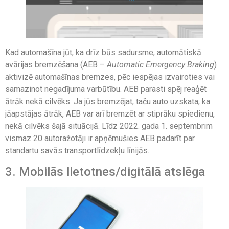
Kad automašīna jūt, ka drīz būs sadursme, automātiskā
avārijas bremzēšana (AEB –
Automatic Emergency Braking
)
aktivizē automašīnas bremzes, pēc iespējas izvairoties vai
samazinot negadījuma varbūtību. AEB parasti spēj reaģēt
ātrāk nekā cilvēks. Ja jūs bremzējat, taču auto uzskata, ka
jāapstājas ātrāk, AEB var arī bremzēt ar stiprāku spiedienu,
nekā cilvēks šajā situācijā. Līdz 2022. gada 1. septembrim
vismaz 20 autoražotāji ir apņēmušies AEB padarīt par
standartu savās transportlīdzekļu līnijās.
3. Mobilās lietotnes/digitālā atslēga