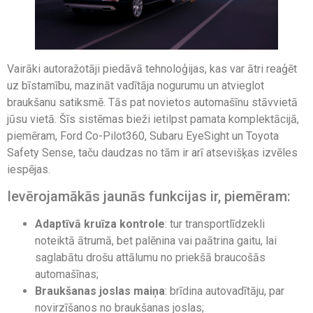
Vairāki autoražotāji piedāvā tehnoloģijas, kas var ātri reaģēt
uz bīstamību, mazināt vadītāja nogurumu un atvieglot
braukšanu satiksmē. Tās pat novietos automašīnu stāvvietā
jūsu vietā. Šīs sistēmas bieži ietilpst pamata komplektācijā,
piemēram, Ford Co-Pilot360, Subaru EyeSight un Toyota
Safety Sense, taču daudzas no tām ir arī atsevišķas izvēles
iespējas.
Ievērojamākās jaunās funkcijas ir, piemēram:
Adaptīvā kruīza kontrole
: tur transportlīdzekli
noteiktā ātrumā, bet palēnina vai paātrina gaitu, lai
saglabātu drošu attālumu no priekšā braucošās
automašīnas;
Braukšanas joslas maiņa
: brīdina autovadītāju, par
novirzīšanos no braukšanas joslas;