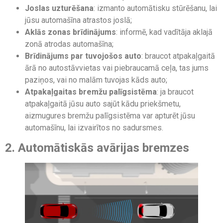
Joslas uzturēšana
: izmanto automātisku stūrēšanu, lai
jūsu automašīna atrastos joslā;
Aklās zonas brīdinājums
: informē, kad vadītāja aklajā
zonā atrodas automašīna;
Brīdinājums par tuvojošos auto
: braucot atpakaļgaitā
ārā no autostāvvietas vai piebraucamā ceļa, tas jums
paziņos, vai no malām tuvojas kāds auto;
Atpakaļgaitas bremžu palīgsistēma
: ja braucot
atpakaļgaitā jūsu auto sajūt kādu priekšmetu,
aizmugures bremžu palīgsistēma var apturēt jūsu
automašīnu, lai izvairītos no sadursmes.
2. Automātiskās avārijas bremzes