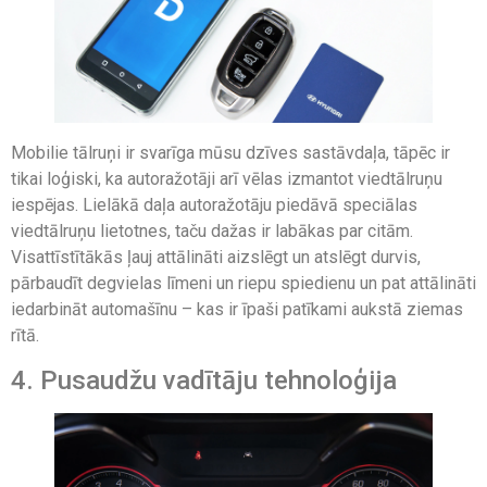
Mobilie tālruņi ir svarīga mūsu dzīves sastāvdaļa, tāpēc ir
tikai loģiski, ka autoražotāji arī vēlas izmantot viedtālruņu
iespējas. Lielākā daļa autoražotāju piedāvā speciālas
viedtālruņu lietotnes, taču dažas ir labākas par citām.
Visattīstītākās ļauj attālināti aizslēgt un atslēgt durvis,
pārbaudīt degvielas līmeni un riepu spiedienu un pat attālināti
iedarbināt automašīnu – kas ir īpaši patīkami aukstā ziemas
rītā.
4. Pusaudžu vadītāju tehnoloģija