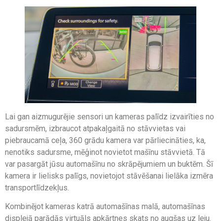
Lai gan aizmugurējie sensori un kameras palīdz izvairīties no
sadursmēm, izbraucot atpakaļgaitā no stāvvietas vai
piebraucamā ceļa, 360 grādu kamera var pārliecināties, ka,
nenotiks sadursme, mēģinot novietot mašīnu stāvvietā. Tā
var pasargāt jūsu automašīnu no skrāpējumiem un buktēm. Šī
kamera ir lielisks palīgs, novietojot stāvēšanai lielāka izmēra
transportlīdzekļus.
Kombinējot kameras katrā automašīnas malā, automašīnas
displejā parādās virtuāls apkārtnes skats no augšas uz leju.