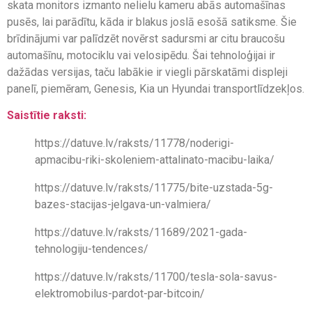
skata monitors izmanto nelielu kameru abās automašīnas
pusēs, lai parādītu, kāda ir blakus joslā esošā satiksme. Šie
brīdinājumi var palīdzēt novērst sadursmi ar citu braucošu
automašīnu, motociklu vai velosipēdu. Šai tehnoloģijai ir
dažādas versijas, taču labākie ir viegli pārskatāmi displeji
panelī, piemēram, Genesis, Kia un Hyundai transportlīdzekļos.
Saistītie raksti:
https://datuve.lv/raksts/11778/noderigi-
apmacibu-riki-skoleniem-attalinato-macibu-laika/
https://datuve.lv/raksts/11775/bite-uzstada-5g-
bazes-stacijas-jelgava-un-valmiera/
https://datuve.lv/raksts/11689/2021-gada-
tehnologiju-tendences/
https://datuve.lv/raksts/11700/tesla-sola-savus-
elektromobilus-pardot-par-bitcoin/