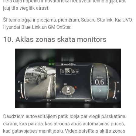
liela daļa nopelnu ir novatoriskai iebūvētai tehnoloģijai, kas
ļauj tās vieglāk atrast.
Šī tehnoloģija ir pieejama, piemēram, Subaru Starlink, Kia UVO,
Hyundai Blue Link un GM OnStar.
10. Aklās zonas skata monitors
Daudziem autovadītājiem patīk ideja par viegli pārskatāmu
ekrānu, kas parāda, kas atrodas abās automašīnas pusēs,
kad gatavojaties mainīt joslu. Video balstītais aklās zonas