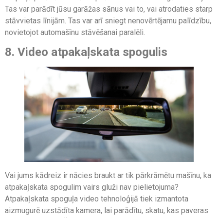
Tas var parādīt jūsu garāžas sānus vai to, vai atrodaties starp
stāvvietas līnijām. Tas var arī sniegt nenovērtējamu palīdzību,
novietojot automašīnu stāvēšanai paralēli.
8. Video atpakaļskata spogulis
Vai jums kādreiz ir nācies braukt ar tik pārkrāmētu mašīnu, ka
atpakaļskata spogulim vairs gluži nav pielietojuma?
Atpakaļskata spoguļa video tehnoloģijā tiek izmantota
aizmugurē uzstādīta kamera, lai parādītu, skatu, kas paveras