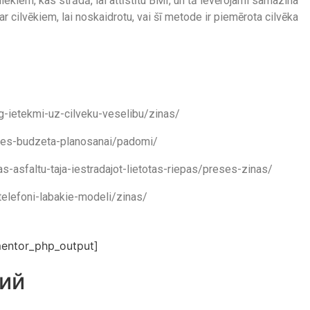
ekiem, kas strādā, lai attīstītu BMI, un tā ievērojami samazina
ar cilvēkiem, lai noskaidrotu, vai šī metode ir piemērota cilvēka
5g-ietekmi-uz-cilveku-veselibu/zinas/
otnes-budzeta-planosanai/padomi/
inas-asfaltu-taja-iestradajot-lietotas-riepas/preses-zinas/
-telefoni-labakie-modeli/zinas/
entor_php_output]
ий