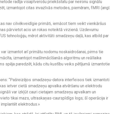
 metode radīja visaptverošu priekšstatu par neironu signālu
ēt, izmantojot citas invazīvās metodes, piemēram, fMRI (angl.
s nav cilvēkveidīgie primāti, iemācot tiem veikt vienkāršus
 pārvietot acis un rokas noteiktā virzienā. Uzdevumu
 fUS tehnoloģiju, mērot aktivitāti smadzeņu daļā, kas atbild par
 var izmantot arī primātu nodomu noskaidrošanai, pirms tie
ācīta, izmantojot mašīnmācīšanās algoritmu un reāllaika
ms spēja paredzēt, kādu citu kustību veiks pētījumā izmantotie
sens: “Pašreizējos smadzeņu-datora interfeisos tiek izmantoti
 kas ietver cietā smadzeņu apvalka atvēršanu un elektrodu
ignāli var izkļūt cauri cietajam smadzeņu apvalkam un
eto tikai mazs, ultraskaņas-caurspīdīgs logs; šī operācija ir
 implantēt elektrodus.»