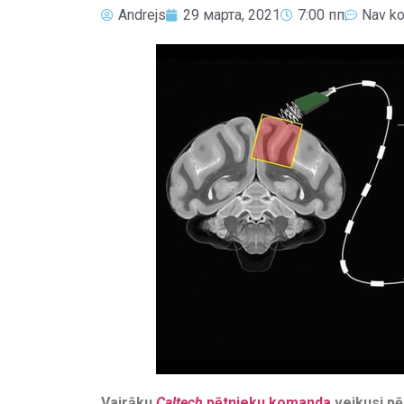
Andrejs
29 марта, 2021
7:00 пп
Nav k
Vairāku
Caltech
pētnieku komanda
veikusi pē