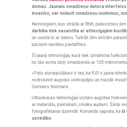
domas. Jaunais smadzeņu-datora interfeiss 
invazīvs, var nolasīt smadzeņu nodomus, izm
Neirologiem, kas strādā ar BMI, pateicoties šim
darbība tiek sasaistīta ar attiecīgajām kustī
un saista to ar datoru. Turklāt šīm ierīcēm para
pacienti nevēlas piedalīties.
Šī jaunā tehnoloģija, kurā tiek izmantota funkcio
no tās avota dziļi smadzenēs ar 100 mikrometru 
«Pats aizraujošākais ir tas, ka fUS ir jauna tehnik
nodrošinot augstas veiktspējas un mazāk invazī
Sumners Normans.
Ultraskaņas tehnoloģija izstaro augstas frekve
ar materiālu, piemēram, cilvēka audiem. Šāda vei
fotografēšanai dzemdē. Komanda saprata, ka
šī
uzvedību
.