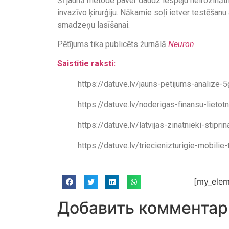
Šī jaunā metode paver daudz iespēju neirozinātni
invazīvo ķirurģiju. Nākamie soļi ietver testēšanu 
smadzeņu lasīšanai.
Pētījums tika publicēts žurnālā
Neuron
.
Saistītie raksti:
https://datuve.lv/jauns-petijums-analize-
https://datuve.lv/noderigas-finansu-liet
https://datuve.lv/latvijas-zinatnieki-stipr
https://datuve.lv/triecienizturigie-mobilie
[my_elem
Добавить комментар