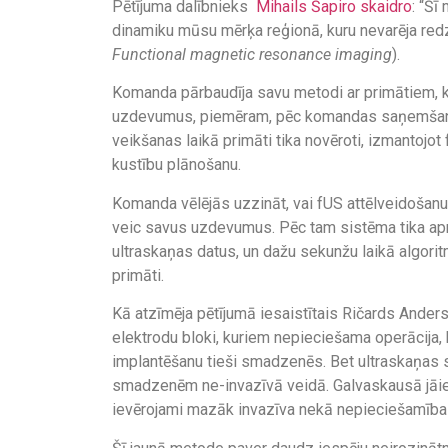
Pētījuma dalībnieks
Mihails Šapiro skaidro
: “Šī
dinamiku mūsu mērķa reģionā, kuru nevarēja redz
Functional magnetic resonance imaging
).
Komanda pārbaudīja savu metodi ar primātiem, ka
uzdevumus, piemēram, pēc komandas saņemšanas
veikšanas laikā primāti tika novēroti, izmantojot
kustību plānošanu.
Komanda vēlējās uzzināt, vai fUS attēlveidošanu
veic savus uzdevumus. Pēc tam sistēma tika apm
ultraskaņas datus, un dažu sekunžu laikā algorit
primāti.
Kā atzīmēja pētījumā iesaistītais Ričards Ander
elektrodu bloki, kuriem nepieciešama operācija,
implantēšanu tieši smadzenēs. Bet ultraskaņas s
smadzenēm ne-invazīvā veidā. Galvaskausā jāievi
ievērojami mazāk invazīva nekā nepieciešamība