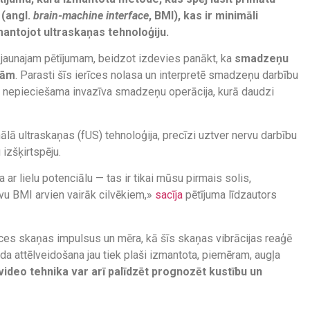
(angl.
brain-machine interface
, BMI), kas ir minimāli
antojot ultraskaņas tehnoloģiju.
 jaunajam pētījumam, beidzot izdevies panākt, ka
smadzeņu
bām
. Parasti šīs ierīces nolasa un interpretē smadzeņu darbību
sti nepieciešama invazīva smadzeņu operācija, kurā daudzi
nālā ultraskaņas (fUS) tehnoloģija, precīzi uztver nervu darbību
izšķirtspēju.
a ar lielu potenciālu — tas ir tikai mūsu pirmais solis,
vu BMI arvien vairāk cilvēkiem,»
sacīja
pētījuma līdzautors
nces skaņas impulsus un mēra, kā šīs skaņas vibrācijas reaģē
da attēlveidošana jau tiek plaši izmantota, piemēram, augļa
 video tehnika var arī palīdzēt prognozēt kustību un