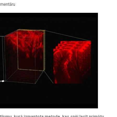
omentāru
tījumu, kurā izmantota metode, kas spēj lasīt primātu