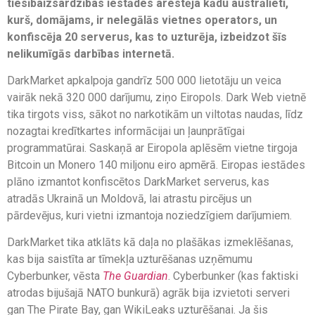
tiesībaizsardzības iestādes arestēja kādu austrālieti,
kurš, domājams, ir nelegālās vietnes operators, un
konfiscēja 20 serverus, kas to uzturēja, izbeidzot šīs
nelikumīgās darbības internetā.
DarkMarket apkalpoja gandrīz 500 000 lietotāju un veica
vairāk nekā 320 000 darījumu, ziņo Eiropols. Dark Web vietnē
tika tirgots viss, sākot no narkotikām un viltotas naudas, līdz
nozagtai kredītkartes informācijai un ļaunprātīgai
programmatūrai. Saskaņā ar Eiropola aplēsēm vietne tirgoja
Bitcoin un Monero 140 miljonu eiro apmērā. Eiropas iestādes
plāno izmantot konfiscētos DarkMarket serverus, kas
atradās Ukrainā un Moldovā, lai atrastu pircējus un
pārdevējus, kuri vietni izmantoja noziedzīgiem darījumiem.
DarkMarket tika atklāts kā daļa no plašākas izmeklēšanas,
kas bija saistīta ar tīmekļa uzturēšanas uzņēmumu
Cyberbunker, vēsta
The Guardian
. Cyberbunker (kas faktiski
atrodas bijušajā NATO bunkurā) agrāk bija izvietoti serveri
gan The Pirate Bay, gan WikiLeaks uzturēšanai. Ja šis