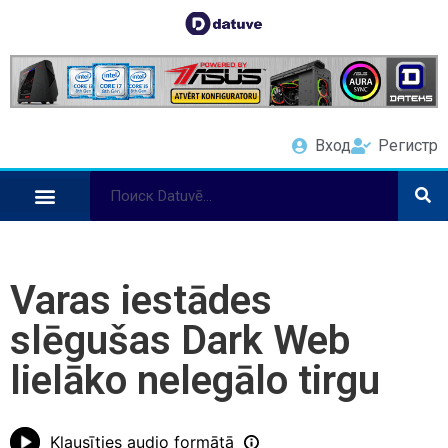
Вход
Регистр
Varas iestādes
slēgušas Dark Web
lielāko nelegālo tirgu
Klausīties audio formātā