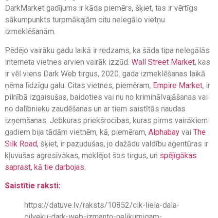
DarkMarket gadījums ir kāds piemērs, šķiet, tas ir vērtīgs
sākumpunkts turpmākajām citu nelegālo vietņu
izmeklēšanām.
Pēdējo vairāku gadu laikā ir redzams, ka šāda tipa nelegālās
interneta vietnes arvien vairāk izzūd.
Wall Street Market
, kas
ir vēl viens Dark Web tirgus, 2020. gada izmeklēšanas laikā
ņēma līdzīgu galu. Citas vietnes, piemēram,
Empire Market
, ir
pilnībā izgaisušas, baidoties vai nu no kriminālvajāšanas vai
no dalībnieku zaudēšanas un ar tiem saistītās naudas
izņemšanas. Jebkuras priekšrocības, kuras pirms vairākiem
gadiem bija tādām vietnēm, kā, piemēram,
Alphabay
vai
The
Silk Road
, šķiet, ir pazudušas, jo dažādu valdību aģentūras ir
kļuvušas agresīvākas, meklējot šos tirgus, un
spējīgākas
saprast, kā tie darbojas
.
Saistītie raksti:
https://datuve.lv/raksts/10852/cik-liela-dala-
cilveku-dark-web-izmanto-nelikumigam-