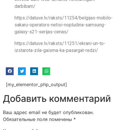
darbibam/
https://datuve.lv/raksts/11254/belgijas-mobilo-
sakaru-operators-netisi-nopludina-samsung-
galaxy-s21-serijas-cenas/
https://datuve.lv/raksts/11251/ekrani-un-to-
izstarota-zila-gaisma-ka-pasargat-redzi/
[my_elementor_php_output]
Добавить комментарий
Ваш адрес email не будет опубликован.
Обязательные поля помечены
*