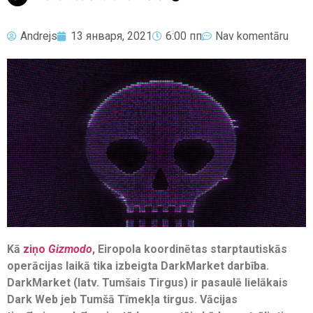
Andrejs
13 января, 2021
6:00 пп
Nav komentāru
Kā
ziņo
Gizmodo
, Eiropola koordinētas starptautiskās
operācijas laikā tika izbeigta DarkMarket darbība.
DarkMarket (latv. Tumšais Tirgus) ir pasaulē lielākais
Dark Web jeb Tumšā Tīmekļa tirgus. Vācijas