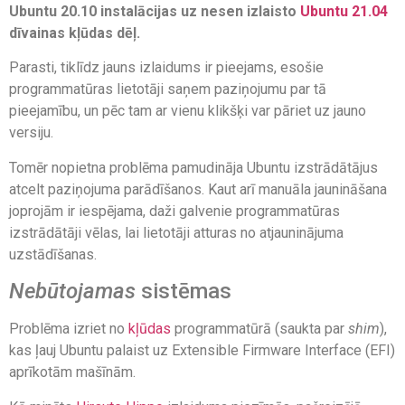
Ubuntu 20.10 instalācijas uz nesen izlaisto
Ubuntu 21.04
dīvainas kļūdas dēļ.
Parasti, tiklīdz jauns izlaidums ir pieejams, esošie
programmatūras lietotāji saņem paziņojumu par tā
pieejamību, un pēc tam ar vienu klikšķi var pāriet uz jauno
versiju.
Tomēr nopietna problēma pamudināja Ubuntu izstrādātājus
atcelt paziņojuma parādīšanos. Kaut arī manuāla jaunināšana
joprojām ir iespējama, daži galvenie programmatūras
izstrādātāji vēlas, lai lietotāji atturas no atjauninājuma
uzstādīšanas.
Nebūtojamas
sistēmas
Problēma izriet no
kļūdas
programmatūrā (saukta par
shim
),
kas ļauj Ubuntu palaist uz Extensible Firmware Interface (EFI)
aprīkotām mašīnām.