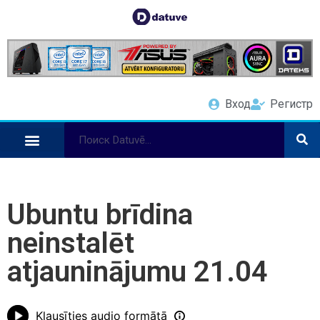
Вход
Регистр
Ubuntu brīdina
neinstalēt
atjauninājumu 21.04
Klausīties audio formātā