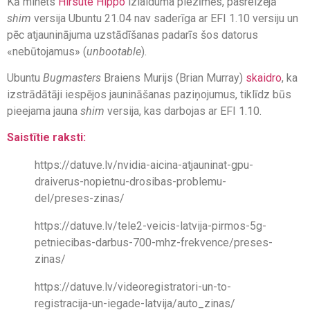
Kā minēts
Hirsute Hippo
izlaiduma piezīmēs, pašreizējā
shim
versija Ubuntu 21.04 nav saderīga ar EFI 1.10 versiju un
pēc atjauninājuma uzstādīšanas padarīs šos datorus
«nebūtojamus» (
unbootable
).
Ubuntu
Bugmasters
Braiens Murijs (Brian Murray)
skaidro
, ka
izstrādātāji iespējos jaunināšanas paziņojumus, tiklīdz būs
pieejama jauna
shim
versija, kas darbojas ar EFI 1.10.
Saistītie raksti:
https://datuve.lv/nvidia-aicina-atjauninat-gpu-
draiverus-nopietnu-drosibas-problemu-
del/preses-zinas/
https://datuve.lv/tele2-veicis-latvija-pirmos-5g-
petniecibas-darbus-700-mhz-frekvence/preses-
zinas/
https://datuve.lv/videoregistratori-un-to-
registracija-un-iegade-latvija/auto_zinas/