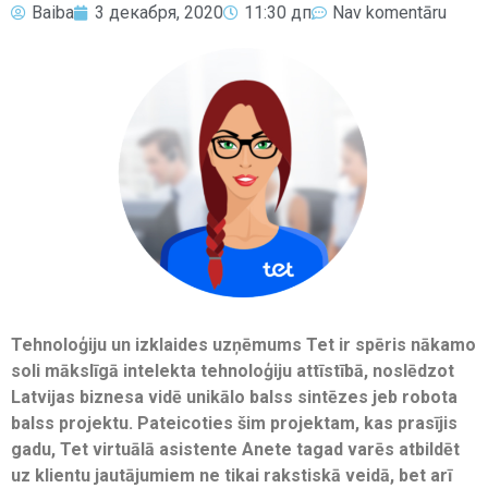
Baiba
3 декабря, 2020
11:30 дп
Nav komentāru
Tehnoloģiju un izklaides uzņēmums Tet ir spēris nākamo
soli mākslīgā intelekta tehnoloģiju attīstībā, noslēdzot
Latvijas biznesa vidē unikālo balss sintēzes jeb robota
balss projektu. Pateicoties šim projektam, kas prasījis
gadu, Tet virtuālā asistente Anete tagad varēs atbildēt
uz klientu jautājumiem ne tikai rakstiskā veidā, bet arī