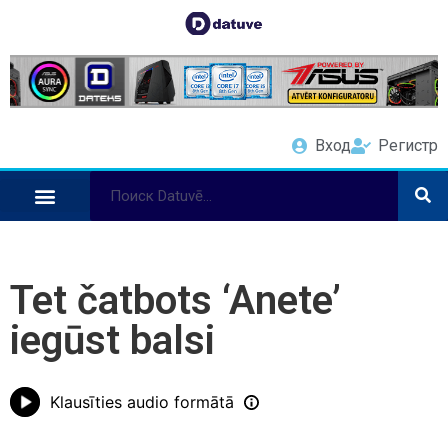
Вход
Регистр
Tet čatbots ‘Anete’
iegūst balsi
Klausīties audio formātā