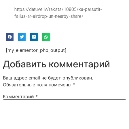
https://datuve.lv/raksts/10805/ka-parsutit-
failus-ar-airdrop-un-nearby-share/
[my_elementor_php_output]
Добавить комментарий
Ваш адрес email не будет опубликован.
Обязательные поля помечены
*
Комментарий
*