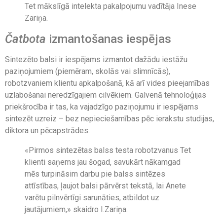
Tet mākslīgā intelekta pakalpojumu vadītāja Inese
Zariņa.
Čatbota
izmantošanas iespējas
Sintezēto balsi ir iespējams izmantot dažādu iestāžu
paziņojumiem (piemēram, skolās vai slimnīcās),
robotzvaniem klientu apkalpošanā, kā arī vides pieejamības
uzlabošanai neredzīgajiem cilvēkiem. Galvenā tehnoloģijas
priekšrocība ir tas, ka vajadzīgo paziņojumu ir iespējams
sintezēt uzreiz – bez nepieciešamības pēc ierakstu studijas,
diktora un pēcapstrādes.
«Pirmos sintezētas balss testa robotzvanus Tet
klienti saņems jau šogad, savukārt nākamgad
mēs turpināsim darbu pie balss sintēzes
attīstības, ļaujot balsi pārvērst tekstā, lai Anete
varētu pilnvērtīgi sarunāties, atbildot uz
jautājumiem,» skaidro I.Zariņa.