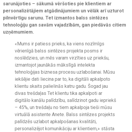
sarunājoties – sākumā vēršoties pie klientiem ar
personalizētājiem atgādinājumiem un vēlāk arī uzturot
pilnvērtīgu sarunu. Tet izmantos balss sintēzes
tehnoloģiju gan savām vajadzībām, gan piedāvās citiem
uzņēmumiem.
«Mums ir patiess prieks, ka viens nozīmīgs
vērienīgā balss sintēzes projekta posms ir
noslēdzies, un mēs varam virzīties uz priekšu,
izmantojot jaunākās mākslīgā intelekta
tehnoloģijas biznesa procesu uzlabošanai. Mūsu
iekšējie dati liecina par to, ka digitāli apkalpoto
klientu skaits palielinās katru gadu. Šogad jau
divas trešdaļas Tet klientu tika apkalpoti ar
digitālo kanālu palīdzību, salīdzinot gadu iepriekš
– 45%, un trešdaļu no tiem apkalpoja tieši mūsu
virtuālā asistente Anete. Balss sintēzes projekts
palīdzēs uzlabot apkalpošanas kvalitāti,
personalizējot komunikāciju ar klientiem,» stāsta