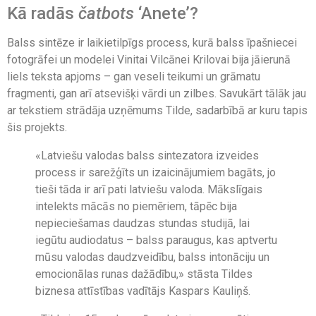
Kā radās
čatbots
‘Anete’?
Balss sintēze ir laikietilpīgs process, kurā balss īpašniecei
fotogrāfei un modelei Vinitai Vilcānei Krilovai bija jāierunā
liels teksta apjoms – gan veseli teikumi un grāmatu
fragmenti, gan arī atsevišķi vārdi un zilbes. Savukārt tālāk jau
ar tekstiem strādāja uzņēmums Tilde, sadarbībā ar kuru tapis
šis projekts.
«Latviešu valodas balss sintezatora izveides
process ir sarežģīts un izaicinājumiem bagāts, jo
tieši tāda ir arī pati latviešu valoda. Mākslīgais
intelekts mācās no piemēriem, tāpēc bija
nepieciešamas daudzas stundas studijā, lai
iegūtu audiodatus – balss paraugus, kas aptvertu
mūsu valodas daudzveidību, balss intonāciju un
emocionālas runas dažādību,» stāsta Tildes
biznesa attīstības vadītājs Kaspars Kauliņš.