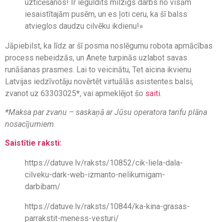
uzticēšanos! Ir ieguldīts milzīgs darbs no visām
iesaistītajām pusēm, un es ļoti ceru, ka šī balss
atvieglos daudzu cilvēku ikdienu!»
Jāpiebilst, ka līdz ar šī posma noslēgumu robota apmācības
process nebeidzās, un Anete turpinās uzlabot savas
runāšanas prasmes. Lai to veicinātu, Tet aicina ikvienu
Latvijas iedzīvotāju novērtēt virtuālās asistentes balsi,
zvanot uz 63303025
*
, vai apmeklējot šo
saiti
.
*
Maksa par zvanu – saskaņā ar Jūsu operatora tarifu plāna
nosacījumiem
.
Saistītie raksti:
https://datuve.lv/raksts/10852/cik-liela-dala-
cilveku-dark-web-izmanto-nelikumigam-
darbibam/
https://datuve.lv/raksts/10844/ka-kina-grasas-
parrakstit-meness-vesturi/