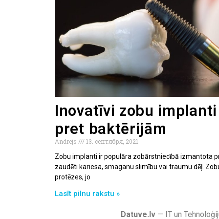
Inovatīvi zobu implanti
pret baktērijām
Andrejs
13. сентября, 2021
Zobu implanti ir populāra zobārstniecībā izmantota pr
zaudēti kariesa, smaganu slimību vai traumu dēļ. Zobu
protēzes, jo
Lasīt pilnu rakstu »
Datuve.lv
— IT un Tehnoloģij