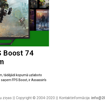
S Boost 74
ēm
ēm, tādējādi kopumā uzlaboto
 saņem FPS Boost, ir Assassin’s
u ziņas || Copyright © 2004-2020 || Kontaktinformācija:
info@20