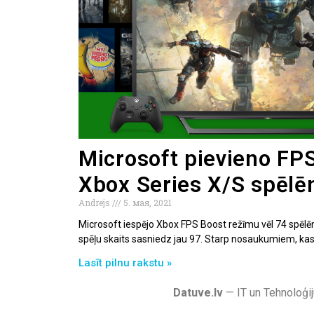
Microsoft pievieno FP
Xbox Series X/S spēl
Andrejs
5. мая, 2021
Microsoft iespējo Xbox FPS Boost režīmu vēl 74 spēl
spēļu skaits sasniedz jau 97. Starp nosaukumiem, kas
Lasīt pilnu rakstu »
Datuve.lv
— IT un Tehnoloģij