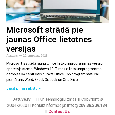
Microsoft strādā pie
jaunas Office lietotnes
versijas
Andrejs
29. апреля, 2021
Microsoft izstrādā jaunu Office lietojumprogrammas versiju
operētājsistēmai Windows 10. Tīmekļa lietojumprogramma
darbojas kā centrālais punkts Office 365 programmatūrai —
piemēram, Word, Excel, Outlook un OneDrive
Lasīt pilnu rakstu »
Datuve.lv
— IT un Tehnoloģiju ziņas || Copyright ©
2004-2020 || Kontaktinformācija:
info@209.38.209.184
||
Contact Us