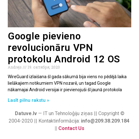
Google pievieno
revolucionāru VPN
protokolu Android 12 OS
Andrejs
19. октября, 2020
WireGuard izlaišana šī gada sākumā bija viens no pēdējā laika
lielākajiem notikumiem VPN nozarē, un tagad Google
nākamajai Android versijai ir pievienojuši šī jaunā protokola
Lasīt pilnu rakstu »
Datuve.lv
— IT un Tehnoloģiju ziņas || Copyright ©
2004-2020 || Kontaktinformācija:
info@209.38.209.184
||
Contact Us