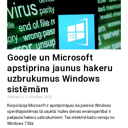
Google un Microsoft
apstiprina jaunus hakeru
uzbrukumus Windows
sistēmām
Andrejs
2. ноября, 2020
Korporācija Microsoft ir apstiprinājusi, ka pašreiz Windows
operētājsistēmas tā sauktā ‘nulles dienas ievainojamība’ ir
pakļauta hakeru uzbrukumiem. Tas ietekmē katru versiju no
Windows 7 līdz