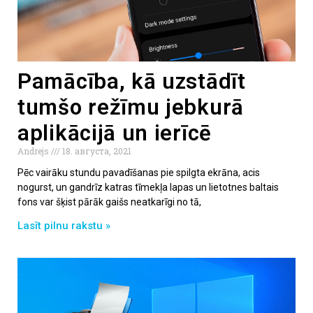
Pamācība, kā uzstādīt
tumšo režīmu jebkurā
aplikācijā un ierīcē
Andrejs
18. августа, 2021
Pēc vairāku stundu pavadīšanas pie spilgta ekrāna, acis
nogurst, un gandrīz katras tīmekļa lapas un lietotnes baltais
fons var šķist pārāk gaišs neatkarīgi no tā,
Lasīt pilnu rakstu »