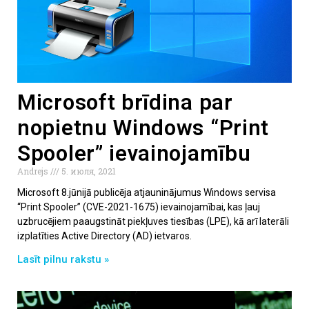
Microsoft brīdina par
nopietnu Windows “Print
Spooler” ievainojamību
Andrejs
5. июля, 2021
Microsoft 8.jūnijā publicēja atjauninājumus Windows servisa
“Print Spooler” (CVE-2021-1675) ievainojamībai, kas ļauj
uzbrucējiem paaugstināt piekļuves tiesības (LPE), kā arī laterāli
izplatīties Active Directory (AD) ietvaros.
Lasīt pilnu rakstu »