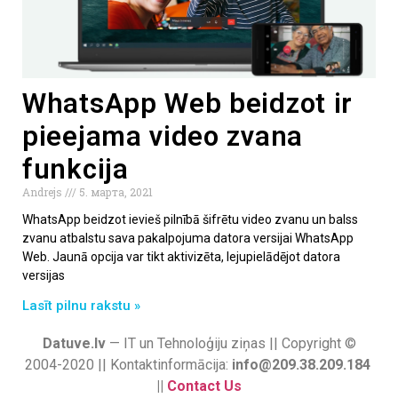
WhatsApp Web beidzot ir
pieejama video zvana
funkcija
Andrejs
5. марта, 2021
WhatsApp beidzot ievieš pilnībā šifrētu video zvanu un balss
zvanu atbalstu sava pakalpojuma datora versijai WhatsApp
Web. Jaunā opcija var tikt aktivizēta, lejupielādējot datora
versijas
Lasīt pilnu rakstu »
Datuve.lv
— IT un Tehnoloģiju ziņas || Copyright ©
2004-2020 || Kontaktinformācija:
info@209.38.209.184
||
Contact Us