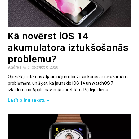
Kā novērst iOS 14
akumulatora iztukšošanās
problēmu?
Andrejs
5. октября, 2020
Operētājsistēmas atjauninājumi bieži saskaras ar nevēlamām
problēmām, un šķiet, ka jaunākie iOS 14 un watchOS 7
izlaidumi no Apple nav imūni pret tām. Pēdējo dienu
Lasīt pilnu rakstu »