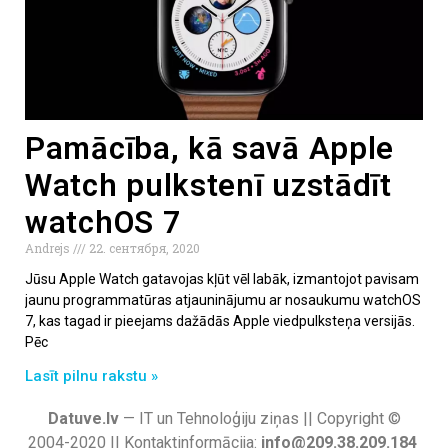
Pamācība, kā savā Apple
Watch pulkstenī uzstādīt
watchOS 7
Andrejs
22. сентября, 2020
Jūsu Apple Watch gatavojas kļūt vēl labāk, izmantojot pavisam
jaunu programmatūras atjauninājumu ar nosaukumu watchOS
7, kas tagad ir pieejams dažādās Apple viedpulksteņa versijās.
Pēc
Lasīt pilnu rakstu »
Datuve.lv
— IT un Tehnoloģiju ziņas || Copyright ©
2004-2020 || Kontaktinformācija:
info@209.38.209.184