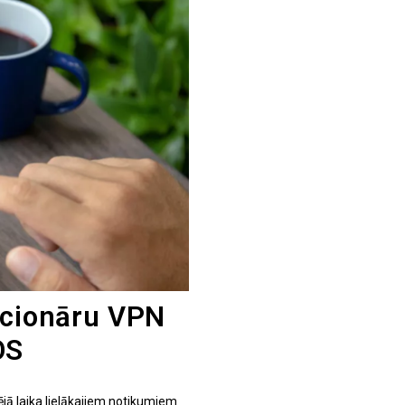
ucionāru VPN
OS
jā laika lielākajiem notikumiem