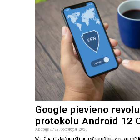
Google pievieno revol
protokolu Android 12 
Andrejs
19. октября, 2020
WireGuard izlaišana šī gada sākumā bija viens no pēdē