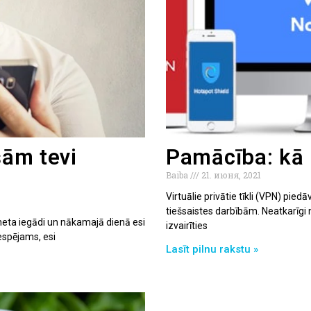
šām tevi
Pamācība: kā 
Baiba
21. июня, 2021
Virtuālie privātie tīkli (VPN) pie
tiešsaistes darbībām. Neatkarīgi no
šmeta iegādi un nākamajā dienā esi
izvairīties
espējams, esi
Lasīt pilnu rakstu »