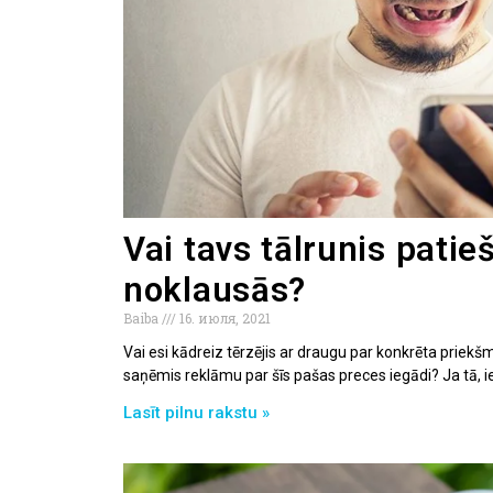
Vai tavs tālrunis patie
noklausās?
Baiba
16. июля, 2021
Vai esi kādreiz tērzējis ar draugu par konkrēta priek
saņēmis reklāmu par šīs pašas preces iegādi? Ja tā, i
Lasīt pilnu rakstu »