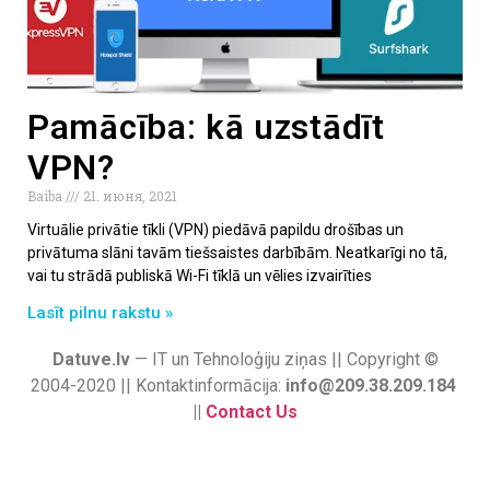
Pamācība: kā uzstādīt
VPN?
Baiba
21. июня, 2021
Virtuālie privātie tīkli (VPN) piedāvā papildu drošības un
privātuma slāni tavām tiešsaistes darbībām. Neatkarīgi no tā,
vai tu strādā publiskā Wi-Fi tīklā un vēlies izvairīties
Lasīt pilnu rakstu »
Datuve.lv
— IT un Tehnoloģiju ziņas || Copyright ©
2004-2020 || Kontaktinformācija:
info@209.38.209.184
||
Contact Us