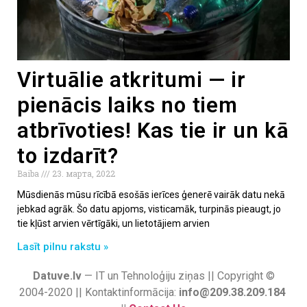
Virtuālie atkritumi — ir
pienācis laiks no tiem
atbrīvoties! Kas tie ir un kā
to izdarīt?
Baiba
23. марта, 2022
Mūsdienās mūsu rīcībā esošās ierīces ģenerē vairāk datu nekā
jebkad agrāk. Šo datu apjoms, visticamāk, turpinās pieaugt, jo
tie kļūst arvien vērtīgāki, un lietotājiem arvien
Lasīt pilnu rakstu »
Datuve.lv
— IT un Tehnoloģiju ziņas || Copyright ©
2004-2020 || Kontaktinformācija:
info@209.38.209.184