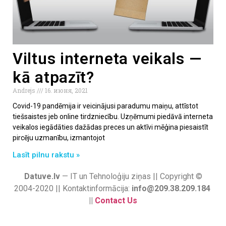
Viltus interneta veikals —
kā atpazīt?
Andrejs
16. июня, 2021
Covid-19 pandēmija ir veicinājusi paradumu maiņu, attīstot
tiešsaistes jeb online tirdzniecību. Uzņēmumi piedāvā interneta
veikalos iegādāties dažādas preces un aktīvi mēģina piesaistīt
pircēju uzmanību, izmantojot
Lasīt pilnu rakstu »
Datuve.lv
— IT un Tehnoloģiju ziņas || Copyright ©
2004-2020 || Kontaktinformācija:
info@209.38.209.184
||
Contact Us