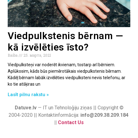
Viedpulkstenis bērnam —
kā izvēlēties īsto?
Baiba
25. марта, 2021
Viedpulksteņi var noderēt ikvienam, tostarp arī bērniem.
Aplūkosim, kāds būs piemērotākais viedpulkstenis bērnam.
Kādēļ bērnam labāk izvēlēties viedpulksteni nevis telefonu, ar
ko tie atšķiras un
Lasīt pilnu rakstu »
Datuve.lv
— IT un Tehnoloģiju ziņas || Copyright ©
2004-2020 || Kontaktinformācija:
info@209.38.209.184
||
Contact Us