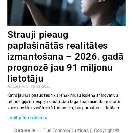
Strauji pieaug
paplašinātās realitātes
izmantošana – 2026. gadā
prognozē jau 91 miljonu
lietotāju
Andrejs
5. июля, 2021
Katrs jaunās paaudzes tīkls ienāk mūsu ikdienā ar inovatīvu
tehnoloģiju un iespēju klāstu. Jau tagad paplašinātā realitāte
vairs nav tikai zinātniskā fantastika, kas parastam lietotājam
Lasīt pilnu rakstu »
Datuve.lv
— IT un Tehnoloģiju ziņas || Copyright ©