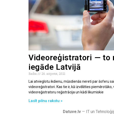
Videoreģistratori — to 
iegāde Latvijā
Baiba
26. апреля, 2021
Lai atvieglotu ikdienu, mūsdienās nereti par šoferu sa
videoreģistratori. Kas tie ir, kā izvēlēties piemērotāko
videoreģistratoru reģistrācija un kādi likumiskie
Lasīt pilnu rakstu »
Datuve.lv
— IT un Tehnoloģij