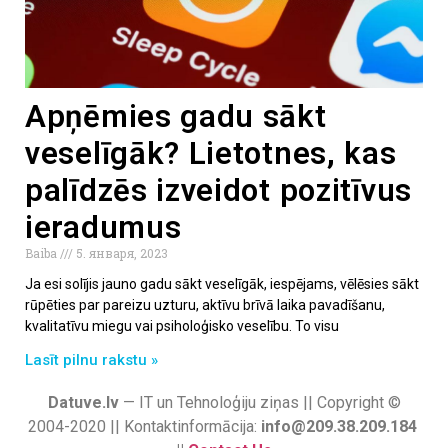
Apņēmies gadu sākt
veselīgāk? Lietotnes, kas
palīdzēs izveidot pozitīvus
ieradumus
Baiba
5. января, 2023
Ja esi solījis jauno gadu sākt veselīgāk, iespējams, vēlēsies sākt
rūpēties par pareizu uzturu, aktīvu brīvā laika pavadīšanu,
kvalitatīvu miegu vai psiholoģisko veselību. To visu
Lasīt pilnu rakstu »
Datuve.lv
— IT un Tehnoloģiju ziņas || Copyright ©
2004-2020 || Kontaktinformācija:
info@209.38.209.184