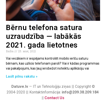
Bērnu telefona satura
uzraudzība — labākās
2021. gada lietotnes
Baiba
25. мая, 2021
Vai vecākiem ir iespējams kontrolēt mobilo ierīču saturu
bērnam, kas uzlicis telefonam paroli? Vai ir kādas programmas
vai pakalpojumi, kas ļauj ierobežot noteiktu aplikāciju vai
Lasīt pilnu rakstu »
Datuve.lv
— IT un Tehnoloģiju ziņas || Copyright ©
2004-2020 || Kontaktinformācija:
info@209.38.209.184
||
Contact Us