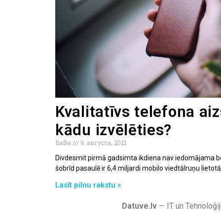
Kvalitatīvs telefona a
kādu izvēlēties?
Baiba
9. августа, 2021
Divdesmit pirmā gadsimta ikdiena nav iedomājama bez 
šobrīd pasaulē ir 6,4 miljardi mobilo viedtālruņu lietotā
Lasīt pilnu rakstu »
Datuve.lv
— IT un Tehnoloģij