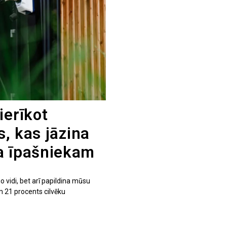
ierīkot
s, kas jāzina
a īpašniekam
 vidi, bet arī papildina mūsu
m 21 procents cilvēku