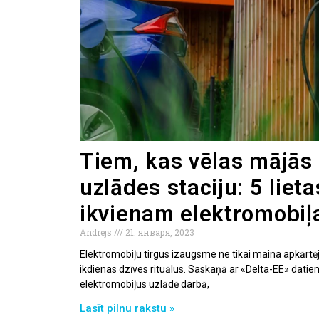
Tiem, kas vēlas mājās 
uzlādes staciju: 5 lieta
ikvienam elektromobiļ
Andrejs
21. января, 2023
Elektromobiļu tirgus izaugsme ne tikai maina apkārtējo
ikdienas dzīves rituālus. Saskaņā ar «Delta-EE» datie
elektromobiļus uzlādē darbā,
Lasīt pilnu rakstu »