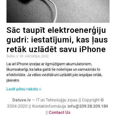
Sāc taupīt elektroenerģiju
gudri: iestatījumi, kas ļaus
retāk uzlādēt savu iPhone
Baiba
30. сентября, 2022
Lai arī iPhone izceļas ar ilgmūžīgiem akumulatoriem,
likumsakarīgi, ka laika gaitā tie nolietojas un samazinās to
efektivitāte. Ja vēlies viedtālruni uzlādēt pēc iespējas retāk,
jāievēro
Lasīt pilnu rakstu »
Datuve.lv
— IT un Tehnoloģiju ziņas || Copyright ©
2004-2020 || Kontaktinformācija:
info@209.38.209.184
||
Contact Us