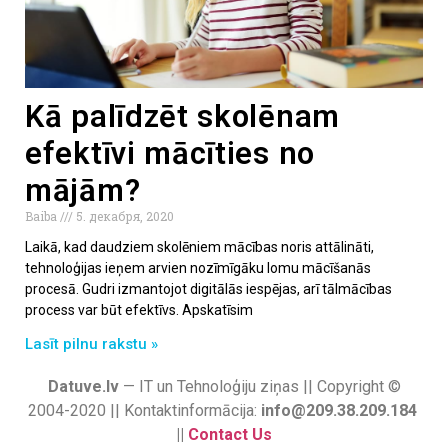
Kā palīdzēt skolēnam
efektīvi mācīties no
mājām?
Baiba
5. декабря, 2020
Laikā, kad daudziem skolēniem mācības noris attālināti,
tehnoloģijas ieņem arvien nozīmīgāku lomu mācīšanās
procesā. Gudri izmantojot digitālās iespējas, arī tālmācības
process var būt efektīvs. Apskatīsim
Lasīt pilnu rakstu »
Datuve.lv
— IT un Tehnoloģiju ziņas || Copyright ©
2004-2020 || Kontaktinformācija:
info@209.38.209.184
||
Contact Us