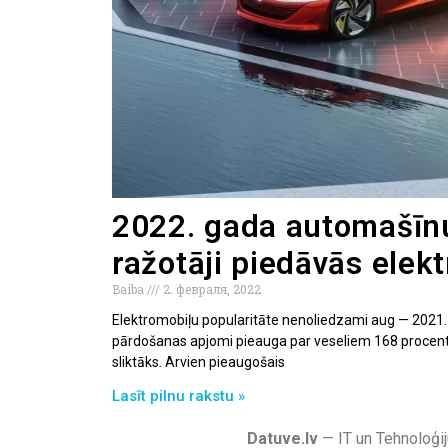
2022. gada automašīnu
ražotāji piedāvās elek
Baiba
2. февраля, 2022
Elektromobiļu popularitāte nenoliedzami aug — 2021.
pārdošanas apjomi pieauga par veseliem 168 procenti
sliktāks. Arvien pieaugošais
Lasīt pilnu rakstu »
Datuve.lv
— IT un Tehnoloģij