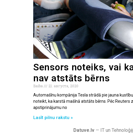
Sensors noteiks, vai k
nav atstāts bērns
Baiba
21. августа, 2020
Automašīnu kompānija Tesla strādā pie jauna kustību
noteikt, ka karstā mašīnā atstāts bērns. Pēc Reute
apstiprinājumu no
Lasīt pilnu rakstu »
Datuve.lv
— IT un Tehnoloģij