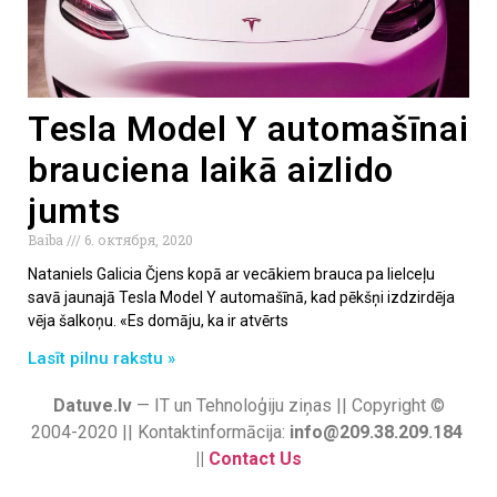
Tesla Model Y automašīnai
brauciena laikā aizlido
jumts
Baiba
6. октября, 2020
Nataniels Galicia Čjens kopā ar vecākiem brauca pa lielceļu
savā jaunajā Tesla Model Y automašīnā, kad pēkšņi izdzirdēja
vēja šalkoņu. «Es domāju, ka ir atvērts
Lasīt pilnu rakstu »
Datuve.lv
— IT un Tehnoloģiju ziņas || Copyright ©
2004-2020 || Kontaktinformācija:
info@209.38.209.184
||
Contact Us