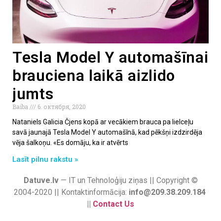
Tesla Model Y automašīnai
brauciena laikā aizlido
jumts
Baiba
6. октября, 2020
Nataniels Galicia Čjens kopā ar vecākiem brauca pa lielceļu
savā jaunajā Tesla Model Y automašīnā, kad pēkšņi izdzirdēja
vēja šalkoņu. «Es domāju, ka ir atvērts
Lasīt pilnu rakstu »
Datuve.lv
— IT un Tehnoloģiju ziņas || Copyright ©
2004-2020 || Kontaktinformācija:
info@209.38.209.184
||
Contact Us