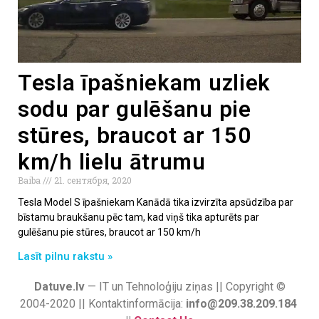
Tesla īpašniekam uzliek
sodu par gulēšanu pie
stūres, braucot ar 150
km/h lielu ātrumu
Baiba
21. сентября, 2020
Tesla Model S īpašniekam Kanādā tika izvirzīta apsūdzība par
bīstamu braukšanu pēc tam, kad viņš tika apturēts par
gulēšanu pie stūres, braucot ar 150 km/h
Lasīt pilnu rakstu »
Datuve.lv
— IT un Tehnoloģiju ziņas || Copyright ©
2004-2020 || Kontaktinformācija:
info@209.38.209.184