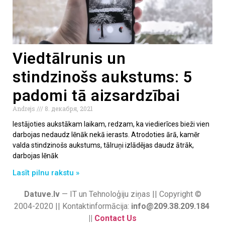
Viedtālrunis un
stindzinošs aukstums: 5
padomi tā aizsardzībai
Andrejs
8. декабря, 2021
Iestājoties aukstākam laikam, redzam, ka viedierīces bieži vien
darbojas nedaudz lēnāk nekā ierasts. Atrodoties ārā, kamēr
valda stindzinošs aukstums, tālruņi izlādējas daudz ātrāk,
darbojas lēnāk
Lasīt pilnu rakstu »
Datuve.lv
— IT un Tehnoloģiju ziņas || Copyright ©
2004-2020 || Kontaktinformācija:
info@209.38.209.184
||
Contact Us