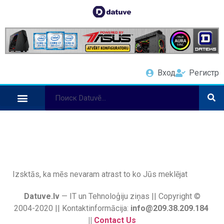
Вход
Регистр
Izsktās, ka mēs nevaram atrast to ko Jūs meklējat
Datuve.lv
— IT un Tehnoloģiju ziņas || Copyright ©
2004-2020 || Kontaktinformācija:
info@209.38.209.184
||
Contact Us