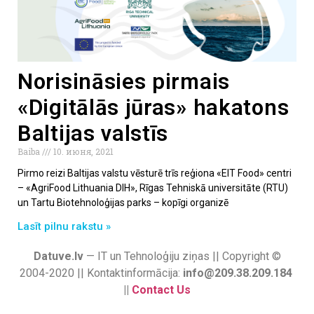
Norisināsies pirmais
«Digitālās jūras» hakatons
Baltijas valstīs
Baiba
10. июня, 2021
Pirmo reizi Baltijas valstu vēsturē trīs reģiona «EIT Food» centri
– «AgriFood Lithuania DIH», Rīgas Tehniskā universitāte (RTU)
un Tartu Biotehnoloģijas parks – kopīgi organizē
Lasīt pilnu rakstu »
Datuve.lv
— IT un Tehnoloģiju ziņas || Copyright ©
2004-2020 || Kontaktinformācija:
info@209.38.209.184
||
Contact Us