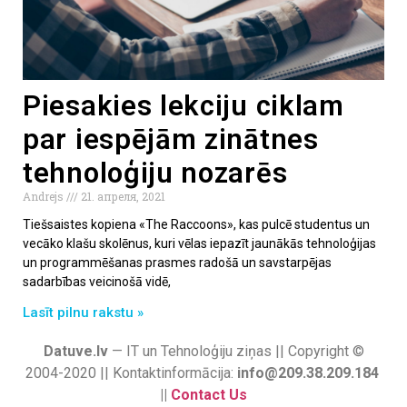
Piesakies lekciju ciklam
par iespējām zinātnes
tehnoloģiju nozarēs
Andrejs
21. апреля, 2021
Tiešsaistes kopiena «The Raccoons», kas pulcē studentus un
vecāko klašu skolēnus, kuri vēlas iepazīt jaunākās tehnoloģijas
un programmēšanas prasmes radošā un savstarpējas
sadarbības veicinošā vidē,
Lasīt pilnu rakstu »
Datuve.lv
— IT un Tehnoloģiju ziņas || Copyright ©
2004-2020 || Kontaktinformācija:
info@209.38.209.184
||
Contact Us