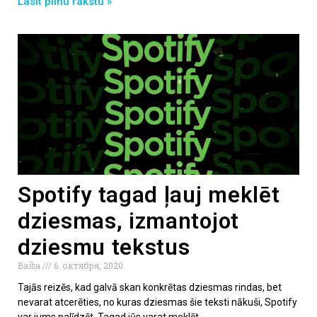
Lasīt pilnu rakstu »
Spotify tagad ļauj meklēt
dziesmas, izmantojot
dziesmu tekstus
Baiba
6. октября, 2020
Tajās reizēs, kad galvā skan konkrētas dziesmas rindas, bet
nevarat atcerēties, no kuras dziesmas šie teksti nākuši, Spotify
var jums palīdzēt. Tagad jūs varat meklēt