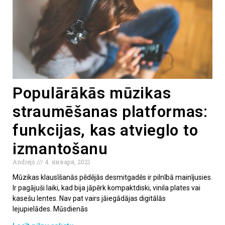
Populārākās mūzikas
straumēšanas platformas:
funkcijas, kas atvieglo to
izmantošanu
Andrejs
4. января, 2021
Mūzikas klausīšanās pēdējās desmitgadēs ir pilnībā mainījusies.
Ir pagājuši laiki, kad bija jāpērk kompaktdiski, vinila plates vai
kasešu lentes. Nav pat vairs jāiegādājas digitālās
lejupielādes. Mūsdienās