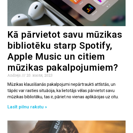
Kā pārvietot savu mūzikas
bibliotēku starp Spotify,
Apple Music un citiem
mūzikas pakalpojumiem?
Andrejs
20. июля, 2023
Mūzikas klausīšanās pakalpojumi nepārtraukti attīstās, un
tāpēc var rasties situācija, ka lietotājs vēlas pārvietot savu
mūzikas bibliotēku, tas ir, pāriet no vienas aplikācijas uz citu.
Lasīt pilnu rakstu »