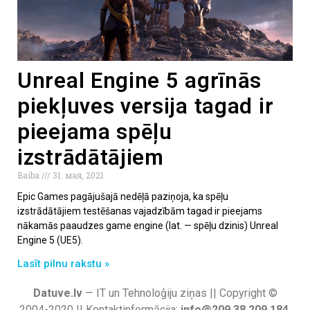
Unreal Engine 5 agrīnās
piekļuves versija tagad ir
pieejama spēļu
izstrādātājiem
Baiba
31. мая, 2021
Epic Games pagājušajā nedēļā paziņoja, ka spēļu
izstrādātājiem testēšanas vajadzībām tagad ir pieejams
nākamās paaudzes game engine (lat. — spēļu dzinis) Unreal
Engine 5 (UE5).
Lasīt pilnu rakstu »
Datuve.lv
— IT un Tehnoloģiju ziņas || Copyright ©
2004-2020 || Kontaktinformācija:
info@209.38.209.184