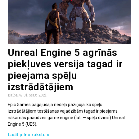
Unreal Engine 5 agrīnās
piekļuves versija tagad ir
pieejama spēļu
izstrādātājiem
Baiba
31. мая, 2021
Epic Games pagājušajā nedēļā paziņoja, ka spēļu
izstrādātājiem testēšanas vajadzībām tagad ir pieejams
nākamās paaudzes game engine (lat. — spēļu dzinis) Unreal
Engine 5 (UE5).
Lasīt pilnu rakstu »