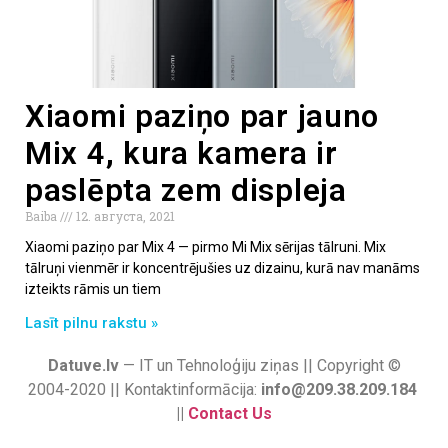
Xiaomi paziņo par jauno
Mix 4, kura kamera ir
paslēpta zem displeja
Baiba
12. августа, 2021
Xiaomi paziņo par Mix 4 — pirmo Mi Mix sērijas tālruni. Mix
tālruņi vienmēr ir koncentrējušies uz dizainu, kurā nav manāms
izteikts rāmis un tiem
Lasīt pilnu rakstu »
Datuve.lv
— IT un Tehnoloģiju ziņas || Copyright ©
2004-2020 || Kontaktinformācija:
info@209.38.209.184
||
Contact Us