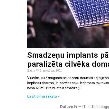
Smadzeņu implants pā
paralizēta cilvēka dom
Baiba
9. ноября, 2021
Vīrietim, kurš muguras smadzeņu traumas dēļ bija pa
implantu sistēmai, ir izdevies savu iedomāto rokrakstu
nosaukumu BrainGate ir smadzeņu
Lasīt pilnu rakstu »
Datuve.lv
— IT un Tehnoloģij