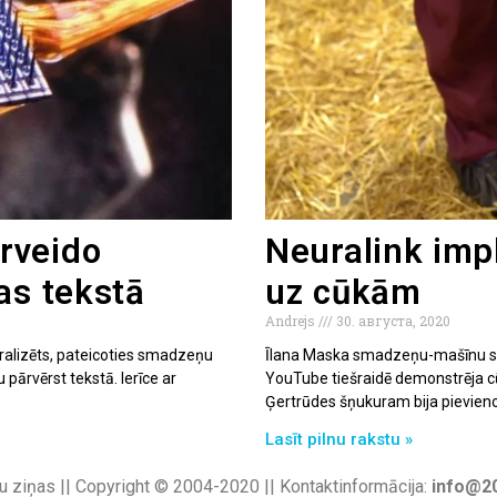
rveido
Neuralink imp
as tekstā
uz cūkām
Andrejs
30. августа, 2020
ralizēts, pateicoties smadzeņu
Īlana Maska smadzeņu-mašīnu sa
 pārvērst tekstā. Ierīce ar
YouTube tiešraidē demonstrēja c
Ģertrūdes šņukuram bija pievienota
Lasīt pilnu rakstu »
u ziņas || Copyright © 2004-2020 || Kontaktinformācija:
info@20