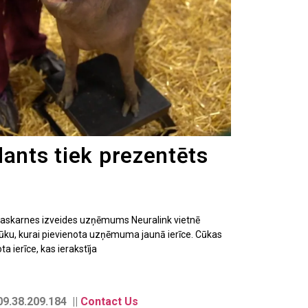
lants tiek prezentēts
skarnes izveides uzņēmums Neuralink vietnē
ūku, kurai pievienota uzņēmuma jaunā ierīce. Cūkas
 ierīce, kas ierakstīja
9.38.209.184 ||
Contact Us