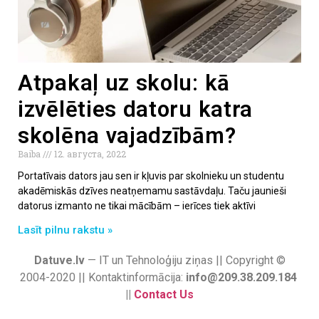
Atpakaļ uz skolu: kā
izvēlēties datoru katra
skolēna vajadzībām?
Baiba
12. августа, 2022
Portatīvais dators jau sen ir kļuvis par skolnieku un studentu
akadēmiskās dzīves neatņemamu sastāvdaļu. Taču jaunieši
datorus izmanto ne tikai mācībām – ierīces tiek aktīvi
Lasīt pilnu rakstu »
Datuve.lv
— IT un Tehnoloģiju ziņas || Copyright ©
2004-2020 || Kontaktinformācija:
info@209.38.209.184
||
Contact Us