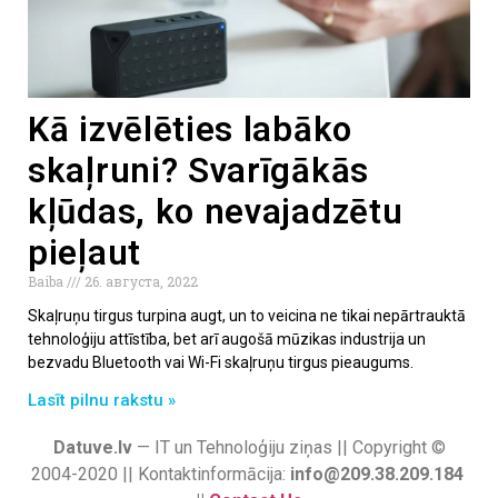
Kā izvēlēties labāko
skaļruni? Svarīgākās
kļūdas, ko nevajadzētu
pieļaut
Baiba
26. августа, 2022
Skaļruņu tirgus turpina augt, un to veicina ne tikai nepārtrauktā
tehnoloģiju attīstība, bet arī augošā mūzikas industrija un
bezvadu Bluetooth vai Wi-Fi skaļruņu tirgus pieaugums.
Lasīt pilnu rakstu »
Datuve.lv
— IT un Tehnoloģiju ziņas || Copyright ©
2004-2020 || Kontaktinformācija:
info@209.38.209.184