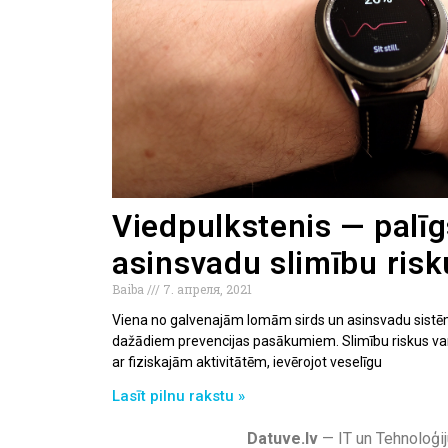
Viedpulkstenis — palīg
asinsvadu slimību ris
Baiba
7. апреля, 2021
Viena no galvenajām lomām sirds un asinsvadu sistē
dažādiem prevencijas pasākumiem. Slimību riskus var
ar fiziskajām aktivitātēm, ievērojot veselīgu
Lasīt pilnu rakstu »
Datuve.lv
— IT un Tehnoloģij