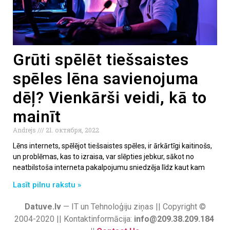
Grūti spēlēt tiešsaistes
spēles lēna savienojuma
dēļ? Vienkārši veidi, kā to
mainīt
Andrejs
21. октября, 2022
Lēns internets, spēlējot tiešsaistes spēles, ir ārkārtīgi kaitinošs,
un problēmas, kas to izraisa, var slēpties jebkur, sākot no
neatbilstoša interneta pakalpojumu sniedzēja līdz kaut kam
Lasīt pilnu rakstu »
Datuve.lv
— IT un Tehnoloģiju ziņas || Copyright ©
2004-2020 || Kontaktinformācija:
info@209.38.209.184