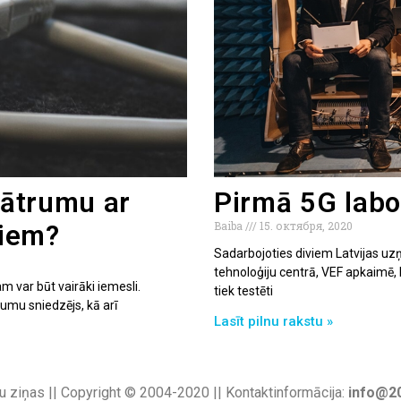
a ātrumu ar
Pirmā 5G labor
Baiba
15. октября, 2020
iem?
Sadarbojoties diviem Latvijas u
tehnoloģiju centrā, VEF apkaimē, k
 var būt vairāki iemesli.
tiek testēti
umu sniedzējs, kā arī
Lasīt pilnu rakstu »
u ziņas || Copyright © 2004-2020 || Kontaktinformācija:
info@20