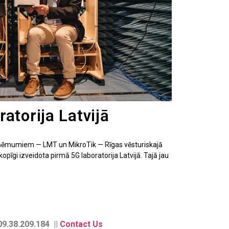
atorija Latvijā
zņēmumiem — LMT un MikroTik — Rīgas vēsturiskajā
opīgi izveidota pirmā 5G laboratorija Latvijā. Tajā jau
9.38.209.184 ||
Contact Us