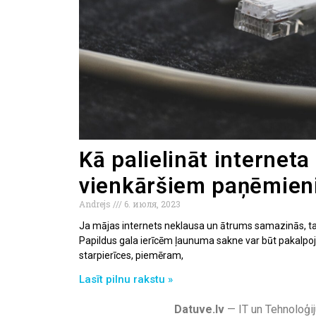
Kā palielināt internet
vienkāršiem paņēmien
Andrejs
6. июля, 2023
Ja mājas internets neklausa un ātrums samazinās, tam
Papildus gala ierīcēm ļaunuma sakne var būt pakalpoj
starpierīces, piemēram,
Lasīt pilnu rakstu »
Datuve.lv
— IT un Tehnoloģij