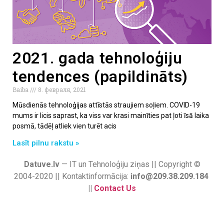
2021. gada tehnoloģiju
tendences (papildināts)
Baiba
8. февраля, 2021
Mūsdienās tehnoloģijas attīstās straujiem soļiem. COVID-19
mums ir licis saprast, ka viss var krasi mainīties pat ļoti īsā laika
posmā, tādēļ atliek vien turēt acis
Lasīt pilnu rakstu »
Datuve.lv
— IT un Tehnoloģiju ziņas || Copyright ©
2004-2020 || Kontaktinformācija:
info@209.38.209.184
||
Contact Us